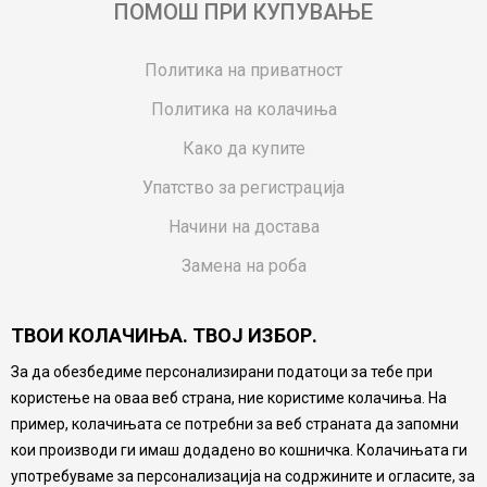
ПОМОШ ПРИ КУПУВАЊЕ
Политика на приватност
Политика на колачиња
Како да купите
Упатство за регистрација
Начини на достава
Замена на роба
Потрошувачки приговор
ТВОИ КОЛАЧИЊА. ТВОЈ ИЗБОР.
Ваучери
За да обезбедиме персонализирани податоци за тебе при
Product Finder
користење на оваа веб страна, ние користиме колачиња. На
FAQs
пример, колачињата се потребни за веб страната да запомни
кои производи ги имаш додадено во кошничка. Колачињата ги
Настојуваме да бидеме што попрецизни во описот на
употребуваме за персонализација на содржините и огласите, за