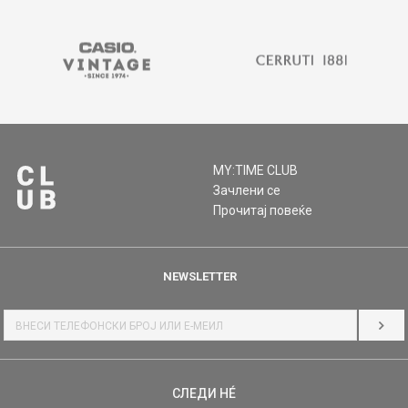
MY:TIME CLUB
Зачлени се
Прочитај повеќе
NEWSLETTER
НАЈ
СЛЕДИ НÉ