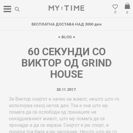
0
0
ОСТАВА НАД 3000 ден
НОВА ЛОКАЦИ
BLOG
60 СЕКУНДИ СО
ВИКТОР ОД GRIND
HOUSE
20.11.2017.
За Виктор скејтот е начин на живот, нешто што го
исполнува секој негов ден. Тоа е она што му
помага да се ослободи од границите на
секојдневниот живот, што му помага да се
пронајде и да се изрази. Скејтот е јак спорт, и
поради тоа бара и јак часовник. Нешто што ќе го