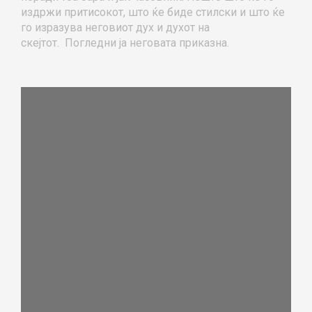
издржи притисокот, што ќе биде стилски и што ќе
го изразува неговиот дух и духот на
скејтот. Погледни ја неговата приказна.