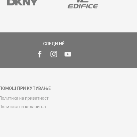
СЛЕДИ НÉ
ПОМОШ ПРИ КУПУВАЊЕ
Политика на приватност
Политика на колачиња
Како да купите
Упатство за регистрација
Начини на достава