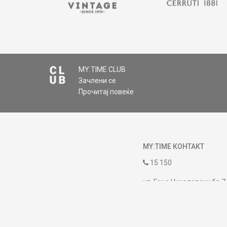
MY:TIME CLUB
Зачлени се
Прочитај повеќе
MY:TIME КОНТАКТ
15 150
ул. Гоце Николовски бр.7
contact@mytime.mk
Работно време: