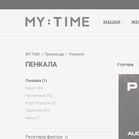
МАШКИ
ЖЕ
MY:TIME
Производи
Пенкала
ПЕНКАЛА
Сортирај
Пенкала
(1)
Накит
(84)
Часовници
(92)
Клуб Подарок
(2)
Паричник
(60)
Каиш
(1)
Ресетирај филтри