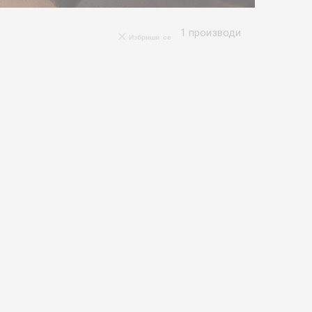
1
производи
Избриши се