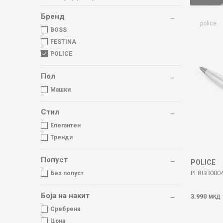
Бренд
police
BOSS
FESTINA
POLICE
Пол
Машки
Стил
Елегантен
Тренди
Попуст
POLICE
PERGB0004
Без попуст
Боја на накит
3.990
МКД
Сребрена
Црна