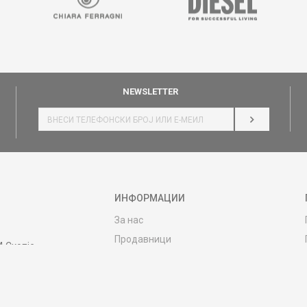
NEWSLETTER
НАЈАВИ СЕ
ИНФОРМАЦИИ
За нас
Продавници
4 Скопје
Контакт
MY:TIME CLUB
Вработување