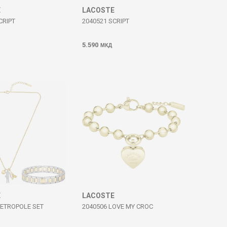
E
LACOSTE
CRIPT
2040521 SCRIPT
5.590
МКД
E
LACOSTE
METROPOLE SET
2040506 LOVE MY CROC