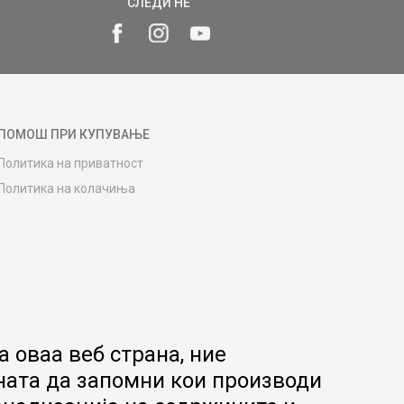
СЛЕДИ НÉ
ПОМОШ ПРИ КУПУВАЊЕ
Политика на приватност
Политика на колачиња
Како да купите
Упатство за регистрација
Начини на достава
Замена на роба
Потрошувачки приговор
Ваучери
 оваа веб страна, ние
Product Finder
ната да запомни кои производи
FAQs