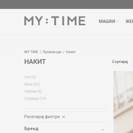
МАШКИ
ЖЕ
MY:TIME
Производи
Накит
НАКИТ
Сортирај
Сет
(3)
Алка
(31)
Обетки
(5)
Огрлици
(19)
Ресетирај филтри
Бренд