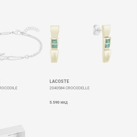
E
LACOSTE
CROCODILE
2040584 CROCODELLE
5.590
МКД