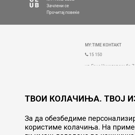
Зачлени се
Прочитај повеќе
MY:TIME КОНТАКТ
15 150
ул. Гоце Николовски бр.7
contact@mytime.mk
Работно време:
09:00 до 17:00
ТВОИ КОЛАЧИЊА. ТВОЈ И
За да обезбедиме персонализир
користиме колачиња. На пример