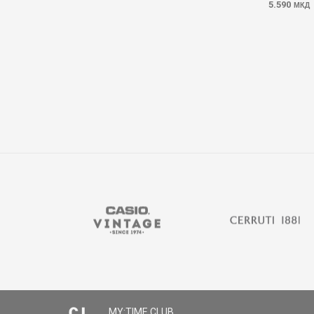
5.590
МКД
MY:TIME CLUB