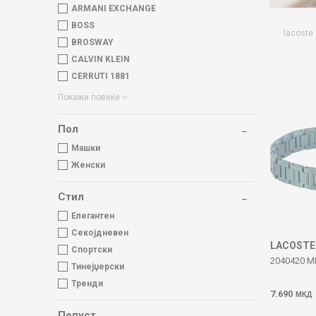
ARMANI EXCHANGE
BOSS
lacoste
BROSWAY
CALVIN KLEIN
CERRUTI 1881
Покажи повеќе
Пол
Машки
Женски
Стил
Елегантен
Секојдневен
LACOSTE
Спортски
2040420 
Тинејџерски
Тренди
7.690
МКД
Попуст