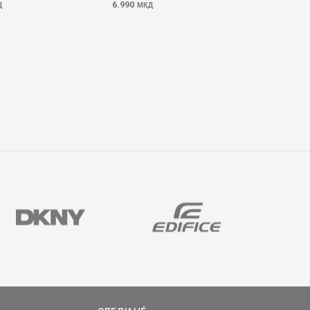
6.990
Д
МКД