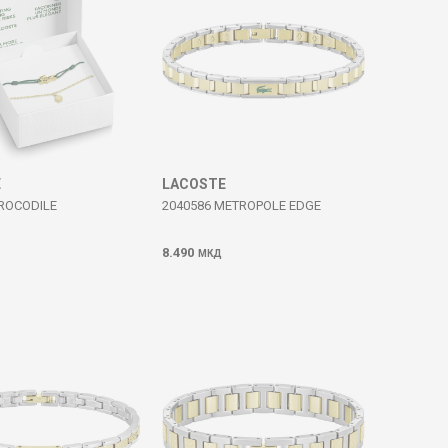
E
LACOSTE
CROCODILE
2040586 METROPOLE EDGE
8.490
МКД