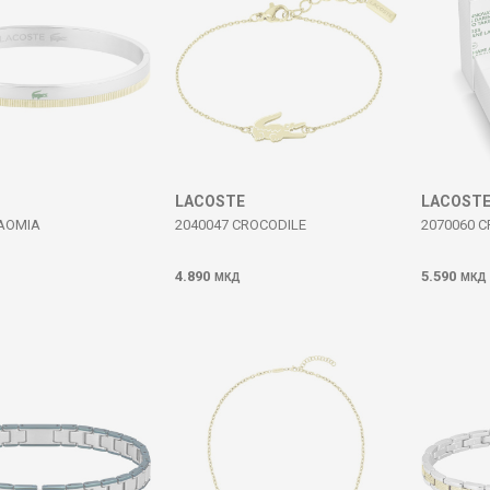
LACOSTE
LACOST
NAOMIA
2040047 CROCODILE
2070060 
4.890
5.590
МКД
МКД