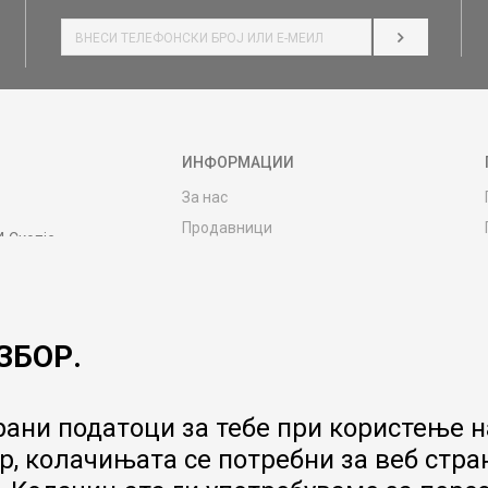
НАЈАВИ СЕ
ИНФОРМАЦИИ
За нас
Продавници
4 Скопје
Контакт
MY:TIME CLUB
Вработување
ЗБОР.
Соработка со нас
Сервис и постпродажни услуги
Цена на испорака
ани податоци за тебе при користење на
Гаранција за производ
, колачињата се потребни за веб стра
Ценовник