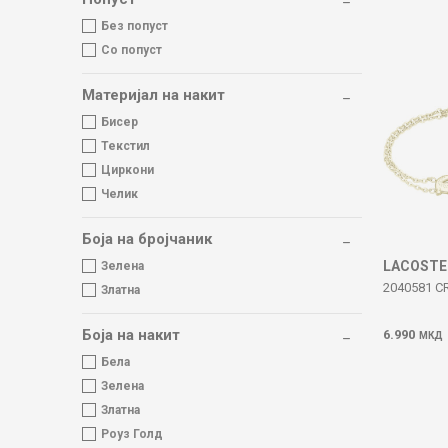
Без попуст
Со попуст
Материјал на накит
Бисер
Текстил
Циркони
Челик
Боја на бројчаник
LACOSTE
Зелена
2040581 C
Златна
Боја на накит
6.990
МКД
Бела
Зелена
Златна
Роуз Голд