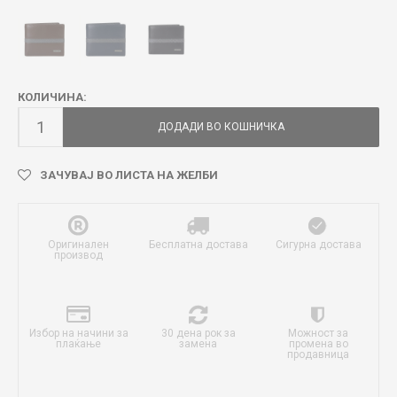
КОЛИЧИНА:
ДОДАДИ ВО КОШНИЧКА
ЗАЧУВАЈ ВО ЛИСТА НА ЖЕЛБИ
Оригинален
Бесплатна достава
Сигурна достава
производ
Избор на начини за
30 дена рок за
Можност за
плаќање
замена
промена во
продавница