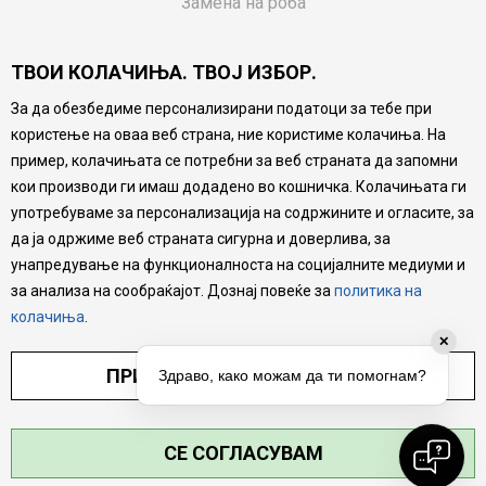
Замена на роба
Потрошувачки приговор
ТВОИ КОЛАЧИЊА. ТВОЈ ИЗБОР.
Ваучери
За да обезбедиме персонализирани податоци за тебе при
Product Finder
користење на оваа веб страна, ние користиме колачиња. На
FAQs
пример, колачињата се потребни за веб страната да запомни
кои производи ги имаш додадено во кошничка. Колачињата ги
Настојуваме да бидеме што попрецизни во описот на
употребуваме за персонализација на содржините и огласите, за
производите, прикажување на слики и цени, но не
да ја одржиме веб страната сигурна и доверлива, за
можеме да гарантираме дека сите информации се
комплетни и без грешка. Сите производи се дел од
унапредување на функционалноста на социјалните медиуми и
нашата понуда, но не се подразбира дека мора да се
за анализа на сообраќајот. Дознај повеќе за
политика на
достапни во секој момент.
колачиња
.
✕
ПРИЛАГОДИ ПОСТАВУВАЊА
Здраво, како можам да ти помогнам?
СЕ СОГЛАСУВАМ
©2026
MYTIME.MK
, ИЗРАБОТКА
NB SOFT
. СИТЕ ПРАВА ЗАДРЖАНИ.