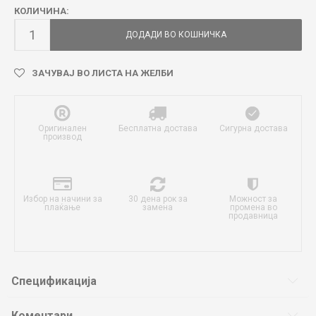
КОЛИЧИНА:
ДОДАДИ ВО КОШНИЧКА
ЗАЧУВАЈ ВО ЛИСТА НА ЖЕЛБИ
Оригинален
Бесплатна достава
Сигурна достава
производ
Избор на начини за
30 дена рок за
Можност за
плаќање
замена
промена во
продавница
Спецификација
Коментари