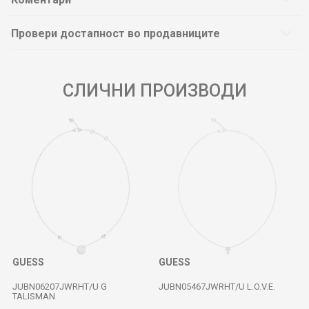
Провери достапност во продавниците
СЛИЧНИ ПРОИЗВОДИ
GUESS
GUESS
JUBN06207JWRHT/U G
JUBN05467JWRHT/U L.O.V.E.
TALISMAN