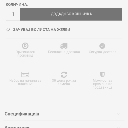
КОЛИЧИНА:
ДОДАДИ ВО КОШНИЧКА
ЗАЧУВАЈ ВО ЛИСТА НА ЖЕЛБИ
Оригинален
Бесплатна достава
Сигурна достава
производ
Избор на начини за
30 дена рок за
Можност за
плаќање
замена
промена во
продавница
Спецификација
Коментари