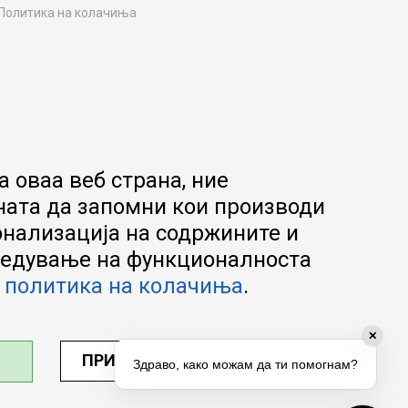
Политика на колачиња
Како да купите
Упатство за регистрација
Начини на достава
Замена на роба
Потрошувачки приговор
Ваучери
 оваа веб страна, ние
Product Finder
ната да запомни кои производи
FAQs
онализација на содржините и
апредување на функционалноста
а
политика на колачиња
.
✕
ПРИЛАГОДИ ПОСТАВУВАЊА
Здраво, како можам да ти помогнам?