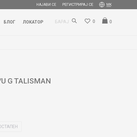
РЕГИСТРИРАЈ СЕ
НАЈАВИ СЕ
MK
0
0
БАРАЈ
БЛОГ
ЛОКАТОР
U G TALISMAN
ОСТАПЕН