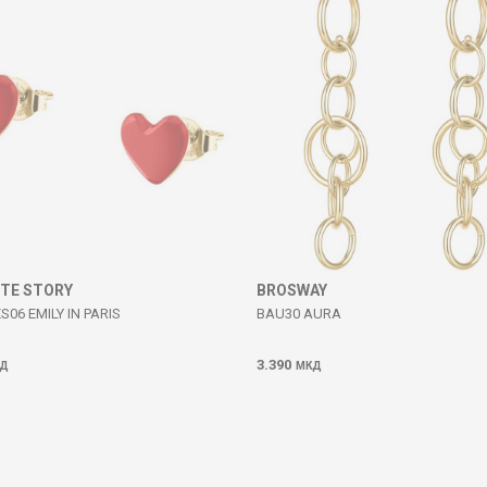
ITE STORY
BROSWAY
S06 EMILY IN PARIS
BAU30 AURA
3.390
Д
МКД