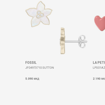
ИСПРАТИ
FOSSIL
LA PET
JF04973710 SUTTON
LPS01AZ
5.090
2.190
МКД
МК