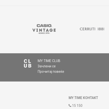
MY:TIME CLUB
Зачлени се
Прочитај повеќе
MY:TIME КОНТАКТ
15 150