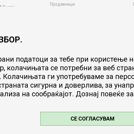
Продавници
4 Скопје
Контакт
MY:TIME CLUB
Вработување
ЗБОР.
Соработка со нас
Сервис и постпродажни услуги
Цена на испорака
ани податоци за тебе при користење на
Гаранција за производ
, колачињата се потребни за веб стра
Ценовник
 Колачињата ги употребуваме за перс
 страната сигурна и доверлива, за ун
ализа на сообраќајот. Дознај повеќе з
СЕ СОГЛАСУВАМ
е, прикажување на слики и цени, но