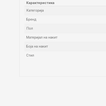
Карактеристика
Категорија
Бренд
Пол
Материјал на накит
Боја на накит
Стил
Име/Прекар
Коментар