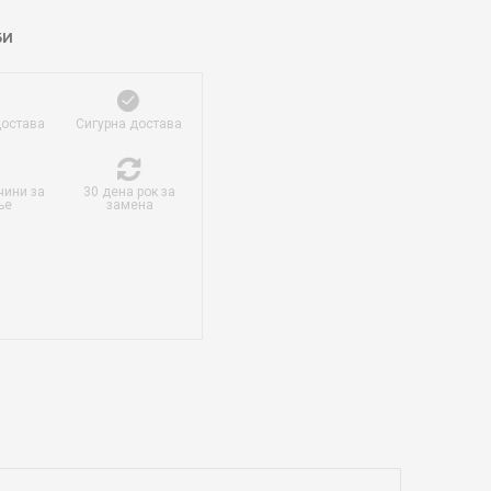
БИ
достава
Сигурна достава
чини за
30 дена рок за
ње
замена