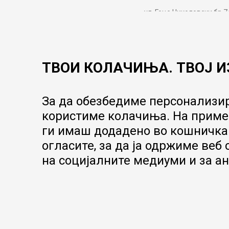
ул. Гоце Николовски бр.7
contact@mytime.mk
Работно време:
09:00 до 17:00
ТВОИ КОЛАЧИЊА. ТВОЈ И
За да обезбедиме персонализир
користиме колачиња. На пример
ги имаш додадено во кошничка.
огласите, за да ја одржиме веб
на социјалните медиуми и за ан
Настојуваме да бидеме што попрецизни во описот на производит