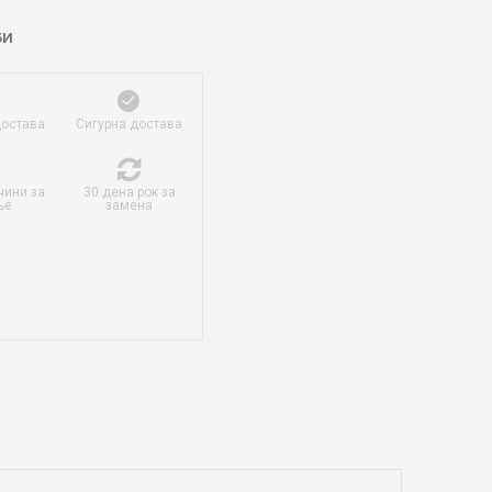
БИ
достава
Сигурна достава
чини за
30 дена рок за
ње
замена