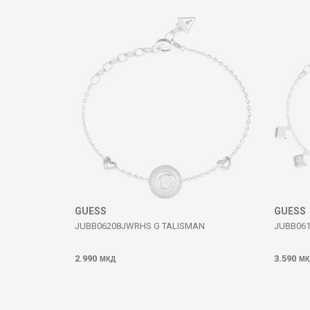
Коментар
ИСПРАТИ
GUESS
GUESS
JUBB06208JWRHS G TALISMAN
JUBB06
2.990
3.590
МКД
МК