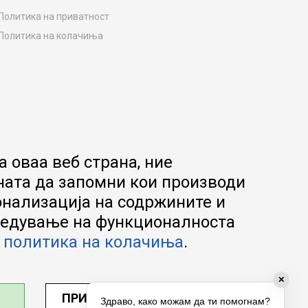
Политика на приватност
Политика на колачиња
Како да купите
Упатство за регистрација
Начини на достава
Замена на роба
Потрошувачки приговор
Ваучери
 оваа веб страна, ние
Product Finder
ната да запомни кои производи
FAQs
онализација на содржините и
апредување на функционалноста
а
политика на колачиња
.
✕
ПРИЛАГОДИ ПОСТАВУВАЊА
Здраво, како можам да ти помогнам?