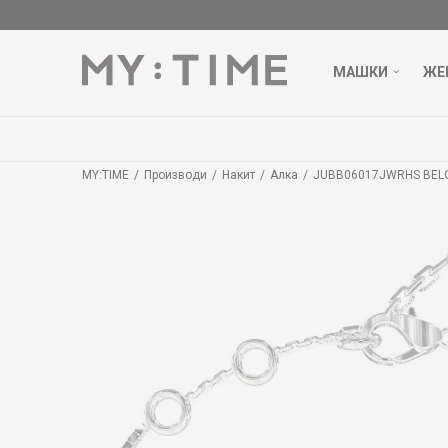
МАШКИ
ЖЕ
MY:TIME
Производи
Накит
Алка
JUBB06017JWRHS BEL