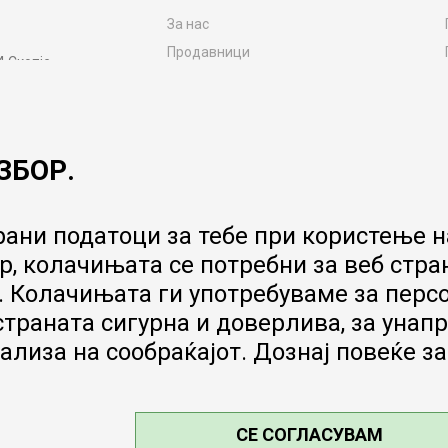
За нас
Продавници
4 Скопје
Контакт
MY:TIME CLUB
Вработување
ЗБОР.
Соработка со нас
Сервис и постпродажни услуги
Цена на испорака
ани податоци за тебе при користење на
Гаранција за производ
, колачињата се потребни за веб стра
Ценовник
 Колачињата ги употребуваме за перс
 страната сигурна и доверлива, за ун
ализа на сообраќајот. Дознај повеќе з
СЕ СОГЛАСУВАМ