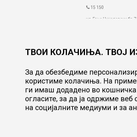
15 150
ул. Гоце Николовски бр.7
contact@mytime.mk
Работно време:
09:00 до 17:00
ТВОИ КОЛАЧИЊА. ТВОЈ И
За да обезбедиме персонализир
користиме колачиња. На пример
ги имаш додадено во кошничка.
огласите, за да ја одржиме веб
на социјалните медиуми и за ан