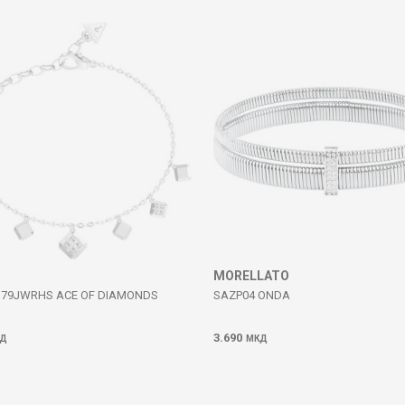
MORELLATO
179JWRHS ACE OF DIAMONDS
SAZP04 ONDA
3.690
Д
МКД