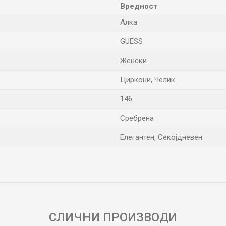
Вредност
Алка
GUESS
Женски
Циркони, Челик
146
Сребрена
Елегантен, Секојдневен
Е-меил
СЛИЧНИ ПРОИЗВОДИ