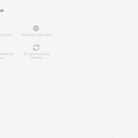
БИ
достава
Сигурна достава
чини за
30 дена рок за
ње
замена