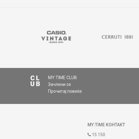
MY:TIME CLUB
Зачлени се
Прочитај повеќе
MY:TIME КОНТАКТ
15 150