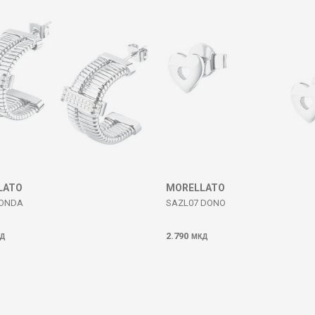
LATO
MORELLATO
 ONDA
SAZL07 DONO
2.790
Д
МКД