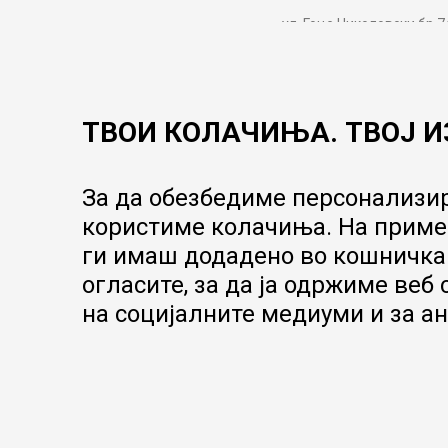
ул. Гоце Николовски бр.7
contact@mytime.mk
Работно време:
09:00 до 17:00
ТВОИ КОЛАЧИЊА. ТВОЈ И
За да обезбедиме персонализир
користиме колачиња. На пример
ги имаш додадено во кошничка.
огласите, за да ја одржиме веб
на социјалните медиуми и за ан
Настојуваме да бидеме што попрецизни во описот на производит