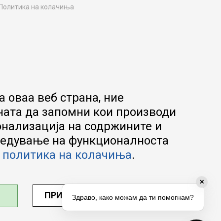
Политика на колачиња
Како да купите
Упатство за регистрација
Начини на достава
Замена на роба
Потрошувачки приговор
Ваучери
 оваа веб страна, ние
Product Finder
ната да запомни кои производи
FAQs
онализација на содржините и
апредување на функционалноста
а
политика на колачиња
.
✕
ПРИЛАГОДИ ПОСТАВУВАЊА
Здраво, како можам да ти помогнам?