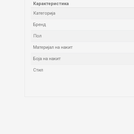
Карактеристика
Категорија
Бренд
Пол
Материјал на накит
Боја на накит
Стил
Име/Прекар
Коментар