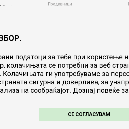
Продавници
4 Скопје
Контакт
MY:TIME CLUB
Вработување
ЗБОР.
Соработка со нас
Сервис и постпродажни услуги
Цена на испорака
ани податоци за тебе при користење на
Гаранција за производ
, колачињата се потребни за веб стра
Ценовник
 Колачињата ги употребуваме за перс
 страната сигурна и доверлива, за ун
ализа на сообраќајот. Дознај повеќе з
СЕ СОГЛАСУВАМ
е, прикажување на слики и цени, но