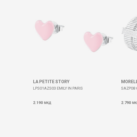
ИСПРАТИ
LA PETITE STORY
MOREL
LPS01AZS03 EMILY IN PARIS
SAZP08
2.190
2.790
МКД
МК