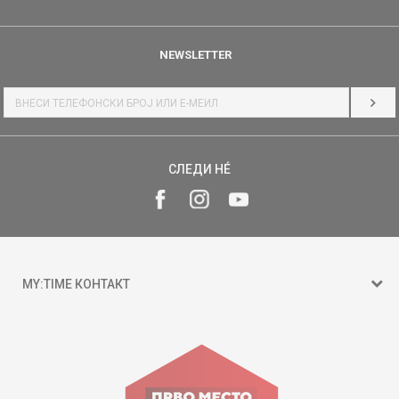
NEWSLETTER
НАЈ
СЛЕДИ НÉ
MY:TIME КОНТАКТ
15 150
ул. Гоце Николовски бр.74 Скопје
contact@mytime.mk