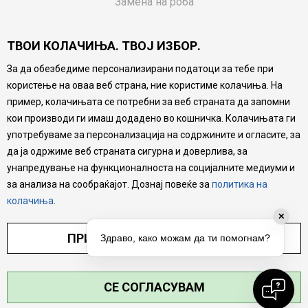
Замена на роба
Потрошувачки приговор
ТВОИ КОЛАЧИЊА. ТВОЈ ИЗБОР.
Ваучери
За да обезбедиме персонализирани податоци за тебе при
Product Finder
користење на оваа веб страна, ние користиме колачиња. На
FAQs
пример, колачињата се потребни за веб страната да запомни
кои производи ги имаш додадено во кошничка. Колачињата ги
Настојуваме да бидеме што попрецизни во описот на
употребуваме за персонализација на содржините и огласите, за
производите, прикажување на слики и цени, но не
да ја одржиме веб страната сигурна и доверлива, за
можеме да гарантираме дека сите информации се
комплетни и без грешка. Сите производи се дел од
унапредување на функционалноста на социјалните медиуми и
нашата понуда, но не се подразбира дека мора да се
за анализа на сообраќајот. Дознај повеќе за
политика на
достапни во секој момент.
колачиња
.
✕
ПРИЛАГОДИ ПОСТАВУВАЊА
Здраво, како можам да ти помогнам?
СЕ СОГЛАСУВАМ
©2026
MYTIME.MK
, ИЗРАБОТКА
NB SOFT
. СИТЕ ПРАВА ЗАДРЖАНИ.