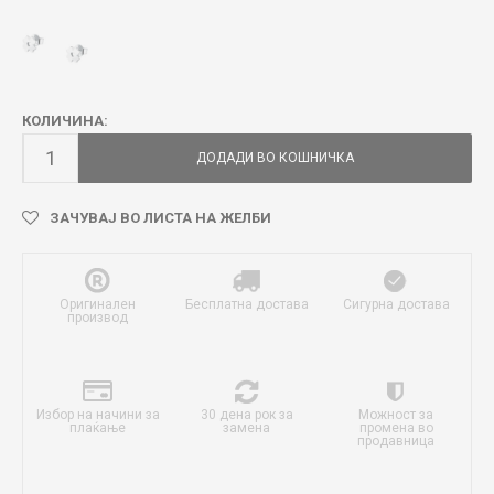
КОЛИЧИНА:
ДОДАДИ ВО КОШНИЧКА
ЗАЧУВАЈ ВО ЛИСТА НА ЖЕЛБИ
Оригинален
Бесплатна достава
Сигурна достава
производ
Избор на начини за
30 дена рок за
Можност за
плаќање
замена
промена во
продавница