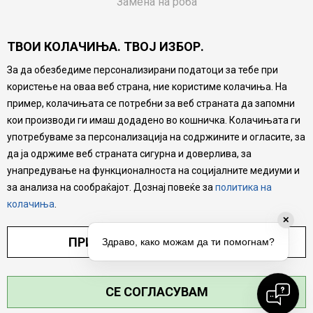
Замена на роба
Потрошувачки приговор
ТВОИ КОЛАЧИЊА. ТВОЈ ИЗБОР.
Ваучери
За да обезбедиме персонализирани податоци за тебе при
Product Finder
користење на оваа веб страна, ние користиме колачиња. На
FAQs
пример, колачињата се потребни за веб страната да запомни
кои производи ги имаш додадено во кошничка. Колачињата ги
Настојуваме да бидеме што попрецизни во описот на
употребуваме за персонализација на содржините и огласите, за
производите, прикажување на слики и цени, но не
да ја одржиме веб страната сигурна и доверлива, за
можеме да гарантираме дека сите информации се
комплетни и без грешка. Сите производи се дел од
унапредување на функционалноста на социјалните медиуми и
нашата понуда, но не се подразбира дека мора да се
за анализа на сообраќајот. Дознај повеќе за
политика на
достапни во секој момент.
колачиња
.
✕
ПРИЛАГОДИ ПОСТАВУВАЊА
Здраво, како можам да ти помогнам?
СЕ СОГЛАСУВАМ
©2026
MYTIME.MK
, ИЗРАБОТКА
NB SOFT
. СИТЕ ПРАВА ЗАДРЖАНИ.