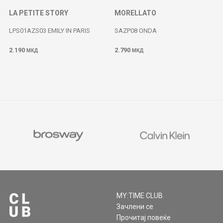
LA PETITE STORY
MORELLATO
LPS01AZS03 EMILY IN PARIS
SAZP08 ONDA
2.190
2.790
МКД
МКД
MY:TIME CLUB
Зачлени се
Прочитај повеќе