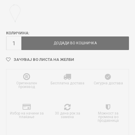
КОЛИЧИНА:
ДОДАДИ ВО КОШНИЧКА
ЗАЧУВАЈ ВО ЛИСТА НА ЖЕЛБИ
Оригинален
Бесплатна достава
Сигурна достава
производ
Избор на начини за
30 дена рок за
Можност за
плаќање
замена
промена во
продавница