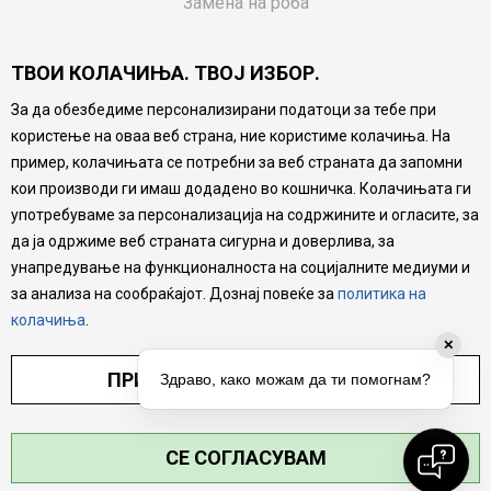
Замена на роба
Потрошувачки приговор
ТВОИ КОЛАЧИЊА. ТВОЈ ИЗБОР.
Ваучери
За да обезбедиме персонализирани податоци за тебе при
Product Finder
користење на оваа веб страна, ние користиме колачиња. На
FAQs
пример, колачињата се потребни за веб страната да запомни
кои производи ги имаш додадено во кошничка. Колачињата ги
Настојуваме да бидеме што попрецизни во описот на
употребуваме за персонализација на содржините и огласите, за
производите, прикажување на слики и цени, но не
да ја одржиме веб страната сигурна и доверлива, за
можеме да гарантираме дека сите информации се
комплетни и без грешка. Сите производи се дел од
унапредување на функционалноста на социјалните медиуми и
нашата понуда, но не се подразбира дека мора да се
за анализа на сообраќајот. Дознај повеќе за
политика на
достапни во секој момент.
колачиња
.
✕
ПРИЛАГОДИ ПОСТАВУВАЊА
Здраво, како можам да ти помогнам?
СЕ СОГЛАСУВАМ
©2026
MYTIME.MK
, ИЗРАБОТКА
NB SOFT
. СИТЕ ПРАВА ЗАДРЖАНИ.