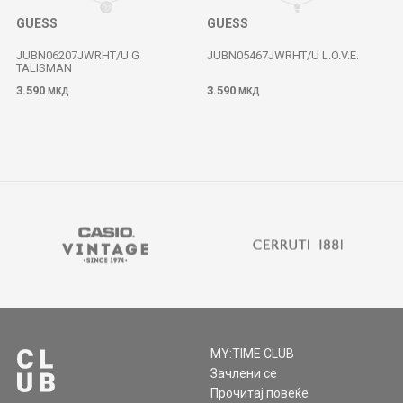
GUESS
GUESS
JUBN06207JWRHT/U G
JUBN05467JWRHT/U L.O.V.E.
TALISMAN
3.590
3.590
МКД
МКД
MY:TIME CLUB
Зачлени се
Прочитај повеќе