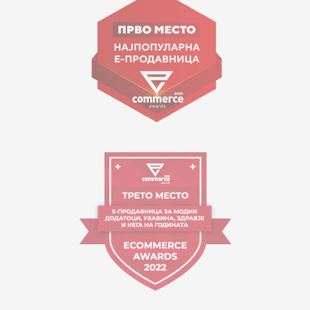
ул. Гоце Николовски бр.74 Скопје
contact@mytime.mk
Работно време:
09:00 до 17:00