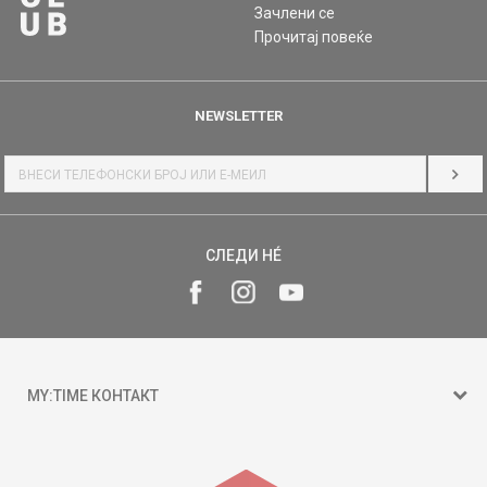
Зачлени се
Прочитај повеќе
NEWSLETTER
НАЈ
СЛЕДИ НÉ
MY:TIME КОНТАКТ
15 150