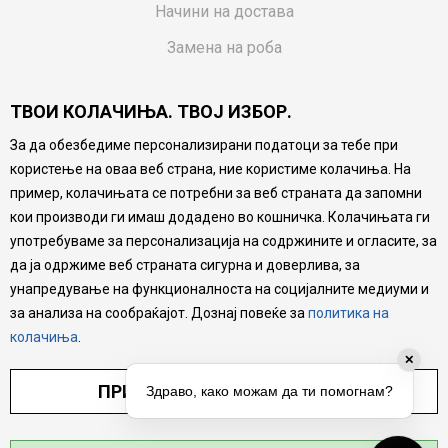
Начини на достава
Замена на роба
Потрошувачки приговор
ТВОИ КОЛАЧИЊА. ТВОЈ ИЗБОР.
Ваучери
За да обезбедиме персонализирани податоци за тебе при
Product Finder
користење на оваа веб страна, ние користиме колачиња. На
FAQs
пример, колачињата се потребни за веб страната да запомни
кои производи ги имаш додадено во кошничка. Колачињата ги
Настојуваме да бидеме што попрецизни во описот на
употребуваме за персонализација на содржините и огласите, за
производите, прикажување на слики и цени, но не
да ја одржиме веб страната сигурна и доверлива, за
можеме да гарантираме дека сите информации се
комплетни и без грешка. Сите производи се дел од
унапредување на функционалноста на социјалните медиуми и
нашата понуда, но не се подразбира дека мора да се
за анализа на сообраќајот. Дознај повеќе за
политика на
достапни во секој момент.
колачиња
.
✕
ПРИЛАГОДИ ПОСТАВУВАЊА
Здраво, како можам да ти помогнам?