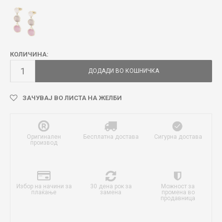
КОЛИЧИНА:
ДОДАДИ ВО КОШНИЧКА
ЗАЧУВАЈ ВО ЛИСТА НА ЖЕЛБИ
Оригинален
Бесплатна достава
Сигурна достава
производ
Избор на начини за
30 дена рок за
Можност за
плаќање
замена
промена во
продавница