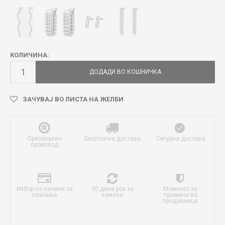
КОЛИЧИНА:
ДОДАДИ ВО КОШНИЧКА
ЗАЧУВАЈ ВО ЛИСТА НА ЖЕЛБИ
Оригинален
Бесплатна достава
Сигурна достава
производ
Избор на начини за
30 дена рок за
Можност за
плаќање
замена
промена во
продавница