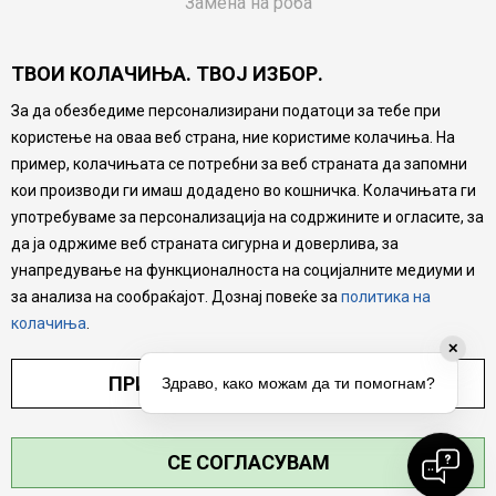
Замена на роба
Потрошувачки приговор
ТВОИ КОЛАЧИЊА. ТВОЈ ИЗБОР.
Ваучери
За да обезбедиме персонализирани податоци за тебе при
Product Finder
користење на оваа веб страна, ние користиме колачиња. На
FAQs
пример, колачињата се потребни за веб страната да запомни
кои производи ги имаш додадено во кошничка. Колачињата ги
Настојуваме да бидеме што попрецизни во описот на
употребуваме за персонализација на содржините и огласите, за
производите, прикажување на слики и цени, но не
да ја одржиме веб страната сигурна и доверлива, за
можеме да гарантираме дека сите информации се
комплетни и без грешка. Сите производи се дел од
унапредување на функционалноста на социјалните медиуми и
нашата понуда, но не се подразбира дека мора да се
за анализа на сообраќајот. Дознај повеќе за
политика на
достапни во секој момент.
колачиња
.
✕
ПРИЛАГОДИ ПОСТАВУВАЊА
Здраво, како можам да ти помогнам?
СЕ СОГЛАСУВАМ
©2026
MYTIME.MK
, ИЗРАБОТКА
NB SOFT
. СИТЕ ПРАВА ЗАДРЖАНИ.