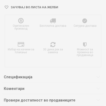
ЗАЧУВАЈ ВО ЛИСТА НА ЖЕЛБИ
Оригинален
Бесплатна достава
Сигурна достава
производ
Избор на начини за
30 дена рок за
Можност за
плаќање
замена
промена во
продавница
Спецификација
Коментари
Провери достапност во продавниците