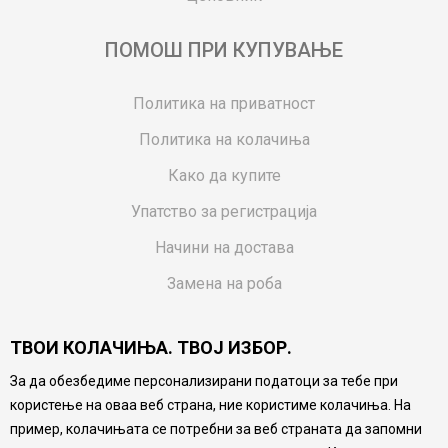
ПОМОШ ПРИ КУПУВАЊЕ
Политика на приватност
Политика на колачиња
Како да купите
Упатство за регистрација
Начини на достава
Замена на роба
Потрошувачки приговор
ТВОИ КОЛАЧИЊА. ТВОЈ ИЗБОР.
Ваучери
За да обезбедиме персонализирани податоци за тебе при
Product Finder
користење на оваа веб страна, ние користиме колачиња. На
FAQs
пример, колачињата се потребни за веб страната да запомни