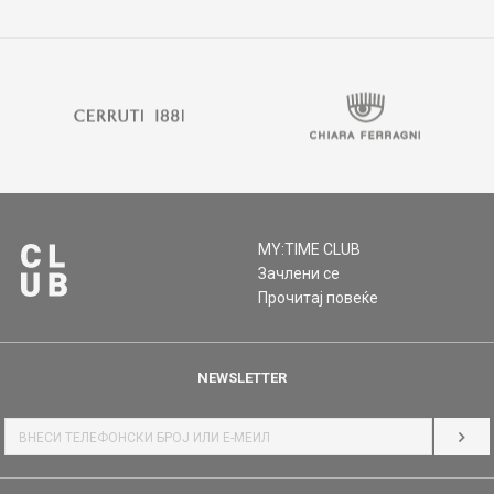
MY:TIME CLUB
Зачлени се
Прочитај повеќе
NEWSLETTER
НАЈ