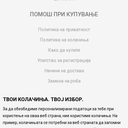
ПОМОШ ПРИ КУПУВАЊЕ
Политика на приватност
Политика на колачиња
Како да купите
Упатство за регистрација
Начини на достава
Замена на роба
Потрошувачки приговор
ТВОИ КОЛАЧИЊА. ТВОЈ ИЗБОР.
Ваучери
За да обезбедиме персонализирани податоци за тебе при
Product Finder
користење на оваа веб страна, ние користиме колачиња. На
FAQs
пример, колачињата се потребни за веб страната да запомни