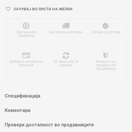
ЗАЧУВАЈ ВО ЛИСТА НА ЖЕЛБИ
Оригинален
Бесплатна достава
Сигурна достава
производ
Избор на начини за
30 дена рок за
Можност за
плаќање
замена
промена во
продавница
Спецификација
Коментари
Провери достапност во продавниците