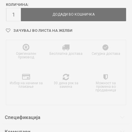
КОЛИЧИНА:
ДОДАДИ ВО КОШНИЧКА
ЗАЧУВАЈ ВО ЛИСТА НА ЖЕЛБИ
Оригинален
Бесплатна достава
Сигурна достава
производ
Избор на начини за
30 дена рок за
Можност за
плаќање
замена
промена во
продавница
Спецификација
Коментари