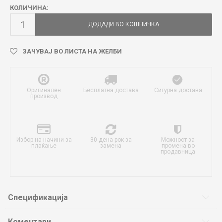
КОЛИЧИНА:
ДОДАДИ ВО КОШНИЧКА
ЗАЧУВАЈ ВО ЛИСТА НА ЖЕЛБИ
Оригинален
Бесплатна достава
Сигурна достава
производ
Избор на начини за
30 дена рок за
Можност за
плаќање
замена
промена во
продавница
Спецификација
Коментари