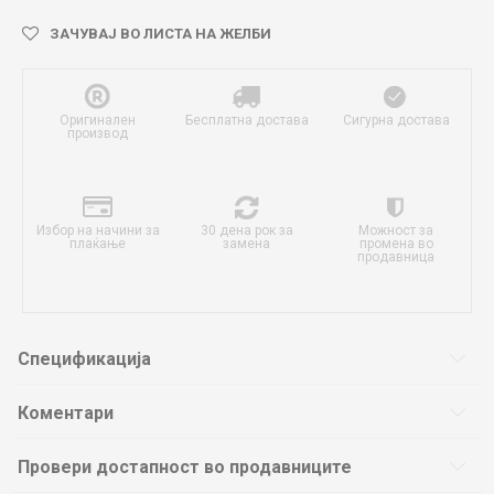
ЗАЧУВАЈ ВО ЛИСТА НА ЖЕЛБИ
Оригинален
Бесплатна достава
Сигурна достава
производ
Избор на начини за
30 дена рок за
Можност за
плаќање
замена
промена во
продавница
Спецификација
Коментари
Провери достапност во продавниците