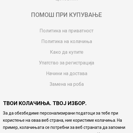
ПОМОШ ПРИ КУПУВАЊЕ
Политика на приватност
Политика на колачиња
Како да купите
Упатство за регистрација
Начини на достава
Замена на роба
Потрошувачки приговор
ТВОИ КОЛАЧИЊА. ТВОЈ ИЗБОР.
Ваучери
За да обезбедиме персонализирани податоци за тебе при
Product Finder
користење на оваа веб страна, ние користиме колачиња. На
FAQs
пример, колачињата се потребни за веб страната да запомни