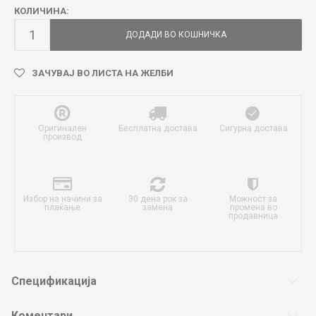
КОЛИЧИНА:
ДОДАДИ ВО КОШНИЧКА
ЗАЧУВАЈ ВО ЛИСТА НА ЖЕЛБИ
Оригинален
Бесплатна достава
Сигурна достава
производ
Избор на начини за
30 дена рок за
Можност за
плаќање
замена
промена во
продавница
Спецификација
Коментари