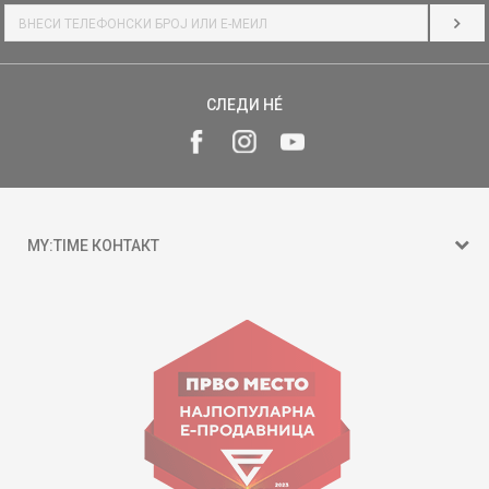
НАЈ
СЛЕДИ НÉ
MY:TIME КОНТАКТ
15 150
ул. Гоце Николовски бр.74 Скопје
contact@mytime.mk
Работно време:
09:00 до 17:00