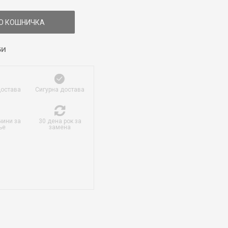
О КОШНИЧКА
БИ
достава
Сигурна достава
чини за
30 дена рок за
ње
замена