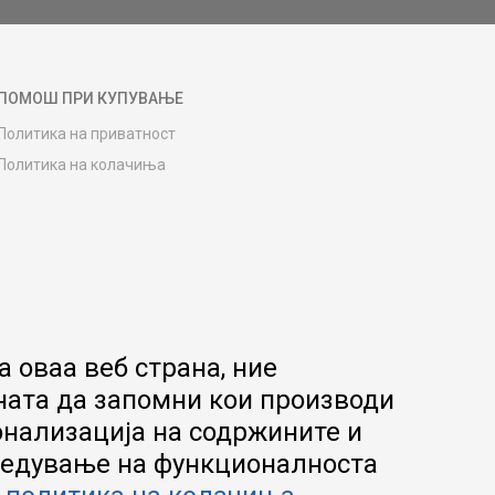
ПОМОШ ПРИ КУПУВАЊЕ
Политика на приватност
Политика на колачиња
Како да купите
Упатство за регистрација
Начини на достава
Замена на роба
Потрошувачки приговор
Ваучери
 оваа веб страна, ние
Product Finder
ната да запомни кои производи
FAQs
онализација на содржините и
апредување на функционалноста