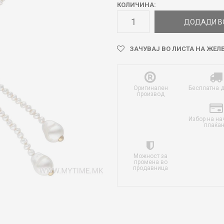
КОЛИЧИНА:
ДОДАДИ В
ЗАЧУВАЈ ВО ЛИСТА НА ЖЕЛ
Оригинален
Бесплатна 
производ
Избор на на
плаќа
Можност за
промена во
продавница