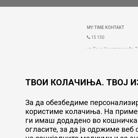
MY:TIME КОНТАКТ
15 150
ул. Гоце Николовски бр.7
contact@mytime.mk
Работно време:
09:00 до 17:00
ТВОИ КОЛАЧИЊА. ТВОЈ И
За да обезбедиме персонализир
користиме колачиња. На пример
ги имаш додадено во кошничка.
огласите, за да ја одржиме веб