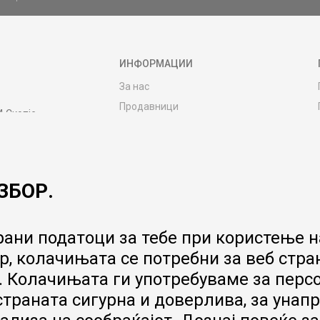
ИНФОРМАЦИИ
За нас
Продавници
4 Скопје
Контакт
MY:TIME CLUB
Вработување
ЗБОР.
Соработка со нас
Сервис и постпродажни услуги
Цена на испорака
ани податоци за тебе при користење на
Гаранција за производ
, колачињата се потребни за веб стра
Ценовник
 Колачињата ги употребуваме за перс
 страната сигурна и доверлива, за ун