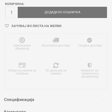
КОЛИЧИНА:
ДОДАДИ ВО КОШНИЧКА
ЗАЧУВАЈ ВО ЛИСТА НА ЖЕЛБИ
Оригинален
Бесплатна достава
Сигурна достава
производ
Избор на начини за
30 дена рок за
Можност за
плаќање
замена
промена во
продавница
Спецификација
Коментари