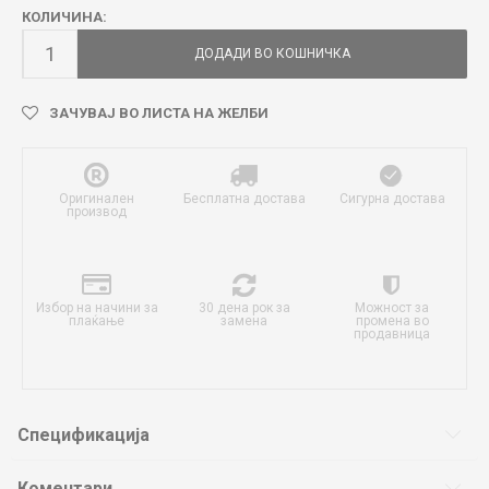
КОЛИЧИНА:
ДОДАДИ ВО КОШНИЧКА
ЗАЧУВАЈ ВО ЛИСТА НА ЖЕЛБИ
Оригинален
Бесплатна достава
Сигурна достава
производ
Избор на начини за
30 дена рок за
Можност за
плаќање
замена
промена во
продавница
Спецификација
Коментари