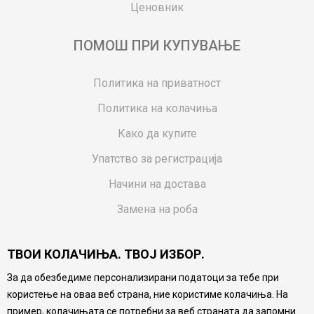
Ценовник
ПОМОШ ПРИ КУПУВАЊЕ
Политика на приватност
Политика на колачиња
Како да купите
Упатство за регистрација
Начини на достава
Замена на роба
Потрошувачки приговор
ТВОИ КОЛАЧИЊА. ТВОЈ ИЗБОР.
Ваучери
За да обезбедиме персонализирани податоци за тебе при
Product Finder
користење на оваа веб страна, ние користиме колачиња. На
FAQs
пример, колачињата се потребни за веб страната да запомни