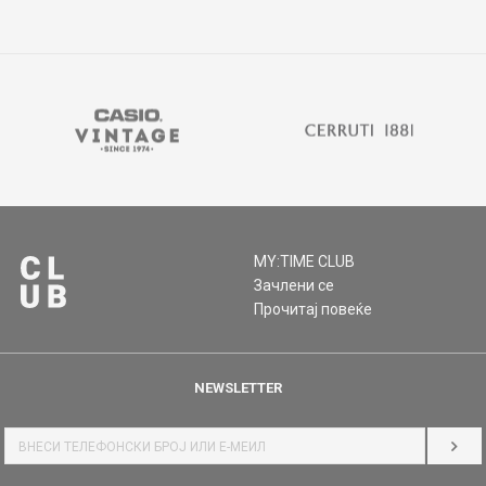
MY:TIME CLUB
Зачлени се
Прочитај повеќе
NEWSLETTER
НАЈ