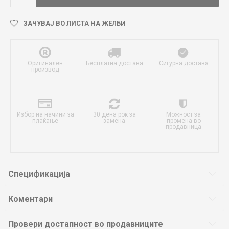
ЗАЧУВАЈ ВО ЛИСТА НА ЖЕЛБИ
Оригинален
Бесплатна достава
Сигурна достава
производ
Избор на начини за
30 дена рок за
Можност за
плаќање
замена
промена во
продавница
Спецификација
Коментари
Провери достапност во продавниците