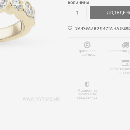
КОЛИЧИНА:
ДОДАДИ В
ЗАЧУВАЈ ВО ЛИСТА НА ЖЕЛ
Оригинален
Бесплатна 
производ
Избор на на
плаќа
Можност за
промена во
продавница