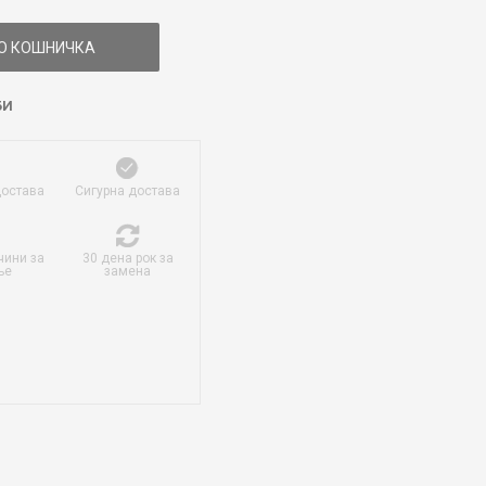
О КОШНИЧКА
БИ
достава
Сигурна достава
чини за
30 дена рок за
ње
замена