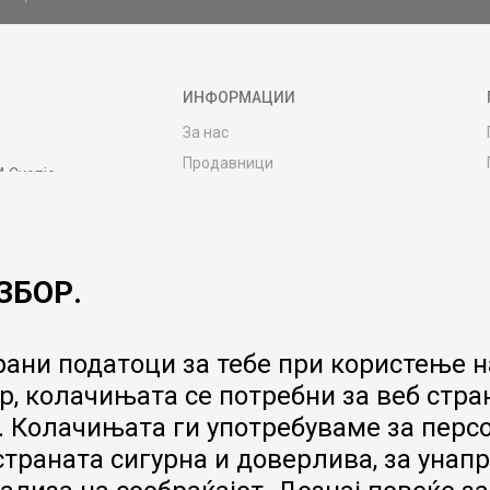
ИНФОРМАЦИИ
За нас
Продавници
4 Скопје
Контакт
MY:TIME CLUB
Вработување
ЗБОР.
Соработка со нас
Сервис и постпродажни услуги
Цена на испорака
ани податоци за тебе при користење на
Гаранција за производ
, колачињата се потребни за веб стра
Ценовник
 Колачињата ги употребуваме за перс
 страната сигурна и доверлива, за ун