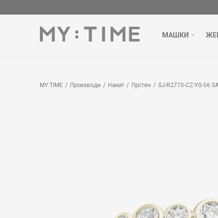
МАШКИ
ЖЕ
БЕС
MY:TIME
Производи
Накит
Прстен
SJ-R2770-CZ-YG-56 S