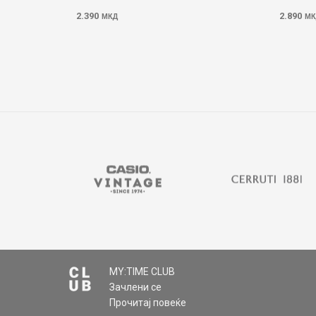
2.390
2.890
МКД
МК
MY:TIME CLUB
Зачлени се
Прочитај повеќе