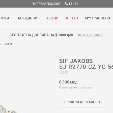
ТИ ТРЕБА ПОМОШ?
15 150
НСКИ
БРЕНДОВИ
АКЦИИ
OUTLET
MY:TIME CLUB
ПЛАТНА ДОСТАВА НАД 3000 ден
ДОЗНАЈ ПОВЕЌЕ
ARDINIEN
SIF JAKOBS
SJ-R2770-CZ-YG-5
38265
8.390
МКД
Извести ме за попуст
ПРОВЕРИ ДОСТАПНОСТ