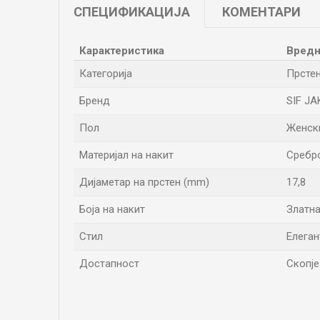
СПЕЦИФИКАЦИЈА
КОМЕНТАРИ
Карактеристика
Вредн
Категорија
Прсте
Бренд
SIF J
Пол
Женск
Материјал на накит
Сребр
Дијаметар на прстен (mm)
17,8
Боја на накит
Златн
Стил
Елеган
Достапност
Скопје
Име/Прекар