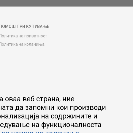
ПОМОШ ПРИ КУПУВАЊЕ
Политика на приватност
Политика на колачиња
Како да купите
Упатство за регистрација
Начини на достава
Замена на роба
Потрошувачки приговор
Ваучери
 оваа веб страна, ние
Product Finder
ната да запомни кои производи
FAQs
онализација на содржините и
апредување на функционалноста