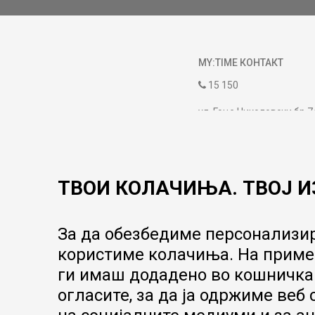
MY:TIME КОНТАКТ
15 150
ул. Гоце Николовски бр.7
contact@mytime.mk
Работно време:
09:00 до 17:00
ТВОИ КОЛАЧИЊА. ТВОЈ И
За да обезбедиме персонализир
користиме колачиња. На пример
ги имаш додадено во кошничка.
огласите, за да ја одржиме веб