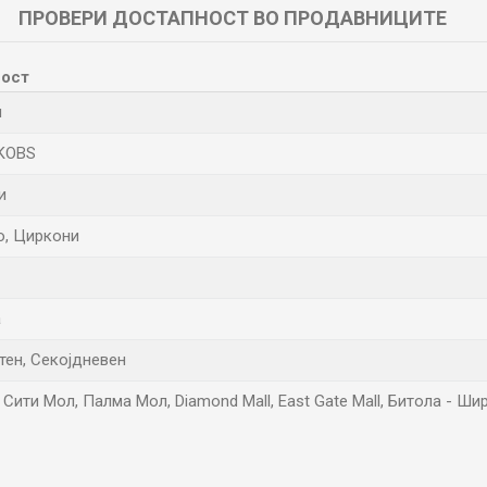
ПРОВЕРИ ДОСТАПНОСТ ВО ПРОДАВНИЦИТЕ
ост
н
AKOBS
и
о, Циркони
а
тен, Секојдневен
 Сити Мол, Палма Мол, Diamond Mall, East Gate Mall, Битола - Ш
Е-меил