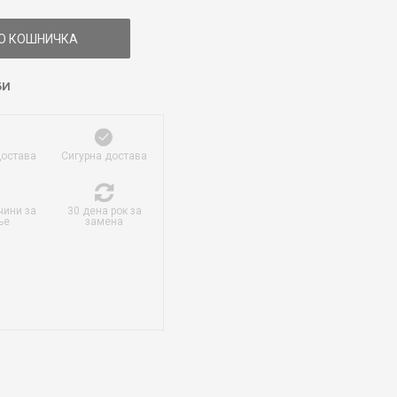
О КОШНИЧКА
БИ
достава
Сигурна достава
чини за
30 дена рок за
ње
замена