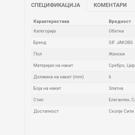
СПЕЦИФИКАЦИЈА
КОМЕНТАРИ
Карактеристика
Вредност
Категорија
Обетки
Бренд
SIF JAKOBS
Пол
Женски
Материјал на накит
Сребро, Ци
Должина на накит (mm)
6
Боја на накит
Златна
Стил
Елегантен, 
Достапност
Скопје Сити 
Име/Прекар