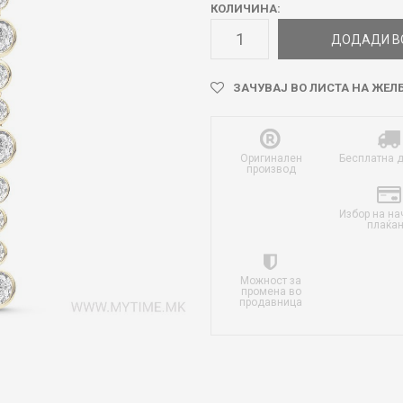
КОЛИЧИНА:
ДОДАДИ В
ЗАЧУВАЈ ВО ЛИСТА НА ЖЕЛ
Оригинален
Бесплатна 
производ
Избор на на
плаќа
Можност за
промена во
продавница