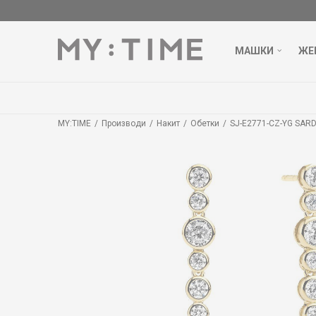
МАШКИ
ЖЕ
MY:TIME
Производи
Накит
Обетки
SJ-E2771-CZ-YG SARD