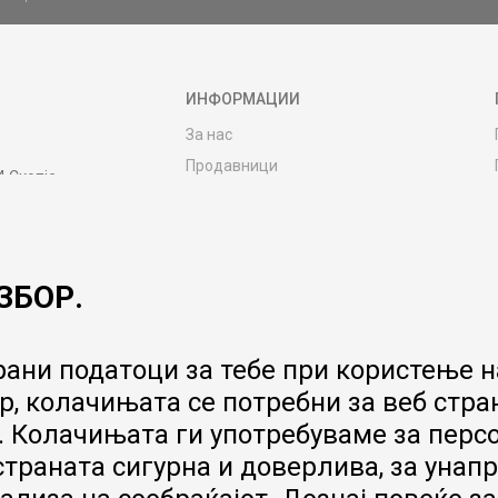
ИНФОРМАЦИИ
За нас
Продавници
4 Скопје
Контакт
MY:TIME CLUB
Вработување
ЗБОР.
Соработка со нас
Сервис и постпродажни услуги
Цена на испорака
ани податоци за тебе при користење на
Гаранција за производ
, колачињата се потребни за веб стра
Ценовник
 Колачињата ги употребуваме за перс
 страната сигурна и доверлива, за ун