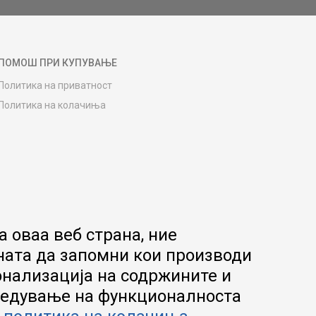
ПОМОШ ПРИ КУПУВАЊЕ
Политика на приватност
Политика на колачиња
Како да купите
Упатство за регистрација
Начини на достава
Замена на роба
Потрошувачки приговор
Ваучери
 оваа веб страна, ние
Product Finder
ната да запомни кои производи
FAQs
онализација на содржините и
апредување на функционалноста