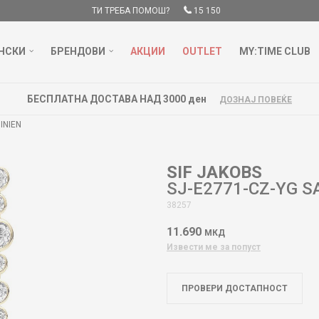
ТИ ТРЕБА ПОМОШ?
15 150
НСКИ
БРЕНДОВИ
АКЦИИ
OUTLET
MY:TIME CLUB
БЕСПЛАТНА ДОСТАВА НАД 3000 ден
ДОЗНАЈ ПОВЕЌЕ
INIEN
SIF JAKOBS
SJ-E2771-CZ-YG S
38257
11.690
МКД
Извести ме за попуст
ПРОВЕРИ ДОСТАПНОСТ