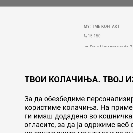
MY:TIME КОНТАКТ
15 150
ул. Гоце Николовски бр.7
contact@mytime.mk
Работно време:
09:00 до 17:00
ТВОИ КОЛАЧИЊА. ТВОЈ И
За да обезбедиме персонализир
користиме колачиња. На пример
ги имаш додадено во кошничка.
огласите, за да ја одржиме веб