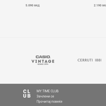
5.090
2.190
МКД
МК
MY:TIME CLUB
Зачлени се
Прочитај повеќе