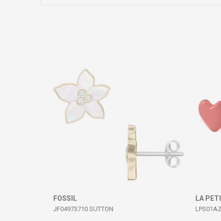
Коментар
ИСПРАТИ
FOSSIL
LA PET
JF04973710 SUTTON
LPS01AZ