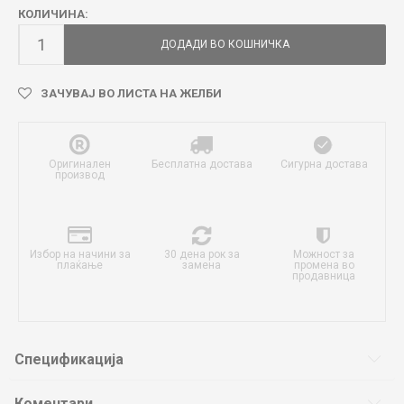
КОЛИЧИНА:
ДОДАДИ ВО КОШНИЧКА
ЗАЧУВАЈ ВО ЛИСТА НА ЖЕЛБИ
Оригинален
Бесплатна достава
Сигурна достава
производ
Избор на начини за
30 дена рок за
Можност за
плаќање
замена
промена во
продавница
Спецификација
Коментари