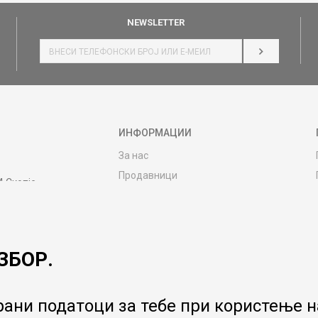
NEWSLETTER
НАЈАВИ СЕ
ИНФОРМАЦИИ
За нас
Продавници
4 Скопје
Контакт
MY:TIME CLUB
Вработување
ЗБОР.
Соработка со нас
Сервис и постпродажни услуги
Цена на испорака
ани податоци за тебе при користење на
Гаранција за производ