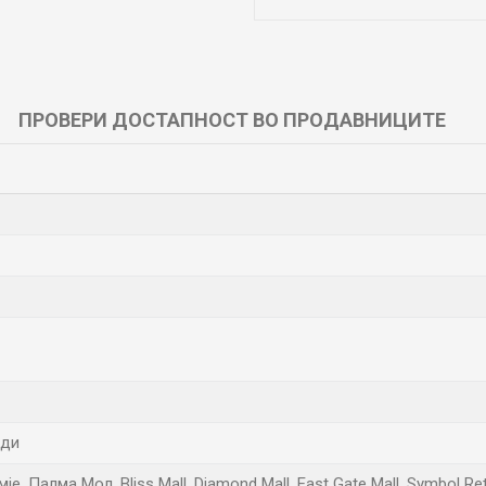
ПРОВЕРИ ДОСТАПНОСТ ВО ПРОДАВНИЦИТЕ
нди
, Палма Мол, Bliss Mall, Diamond Mall, East Gate Mall, Symbol Re