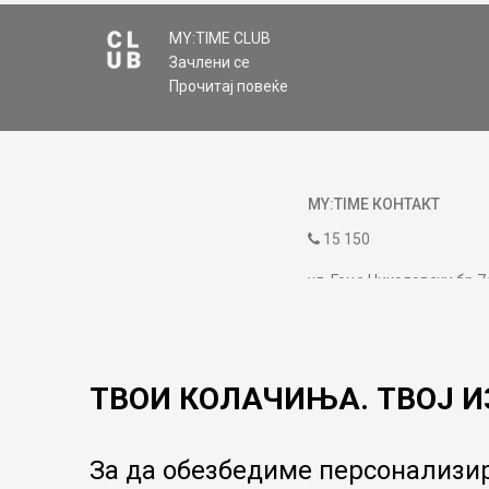
MY:TIME CLUB
Зачлени се
Прочитај повеќе
MY:TIME КОНТАКТ
15 150
ул. Гоце Николовски бр.7
contact@mytime.mk
Работно време:
09:00 до 17:00
ТВОИ КОЛАЧИЊА. ТВОЈ И
За да обезбедиме персонализир