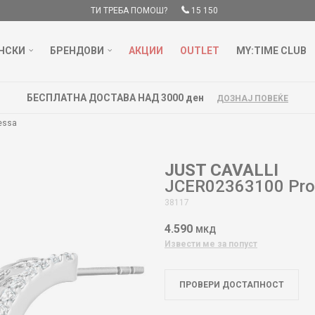
ТИ ТРЕБА ПОМОШ?
15 150
НСКИ
БРЕНДОВИ
АКЦИИ
OUTLET
MY:TIME CLUB
БЕСПЛАТНА ДОСТАВА НАД 3000 ден
ДОЗНАЈ ПОВЕЌЕ
essa
JUST CAVALLI
JCER02363100 Pr
38117
4.590
МКД
Извести ме за попуст
ПРОВЕРИ ДОСТАПНОСТ