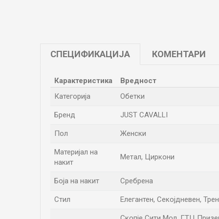
СПЕЦИФИКАЦИЈА
КОМЕНТАРИ
Карактеристика
Вредност
Категорија
Обетки
Бренд
JUST CAVALLI
Пол
Женски
Материјал на
Метал, Циркони
накит
Боја на накит
Сребрена
Стил
Елегантен, Секојдневен, Тре
Скопје Сити Мол, ГТЦ Приземје