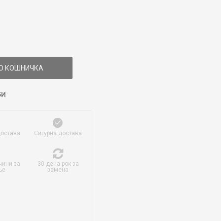
О КОШНИЧКА
БИ
достава
Сигурна достава
чини за
30 дена рок за
ње
замена