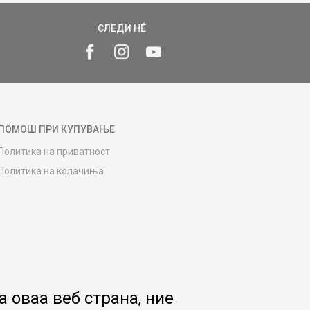
СЛЕДИ НÉ
ПОМОШ ПРИ КУПУВАЊЕ
Политика на приватност
Политика на колачиња
Како да купите
Упатство за регистрација
Начини на достава
Замена на роба
Потрошувачки приговор
Ваучери
 оваа веб страна, ние
Product Finder