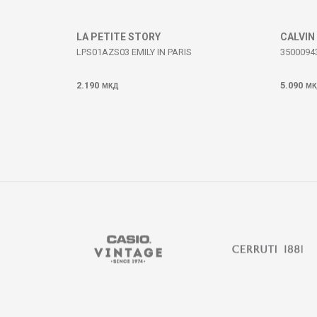
ИСПРАТИ
LA PETITE STORY
CALVIN
LPS01AZS03 EMILY IN PARIS
3500094
2.190
5.090
МКД
МК