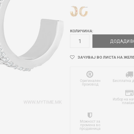
КОЛИЧИНА:
ДОДАДИ В
ЗАЧУВАЈ ВО ЛИСТА НА ЖЕЛ
Оригинален
Бесплатна 
производ
Избор на на
плаќа
Можност за
промена во
продавница