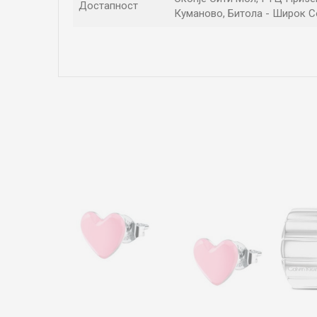
Достапност
Куманово, Битола - Широк Со
Име/Прекар
Коментар