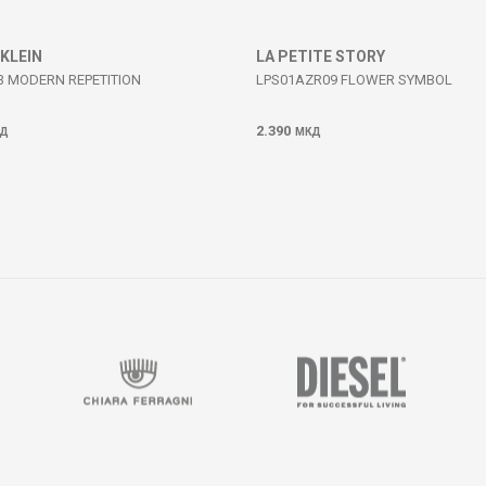
 KLEIN
LA PETITE STORY
3 MODERN REPETITION
LPS01AZR09 FLOWER SYMBOL
2.390
Д
МКД