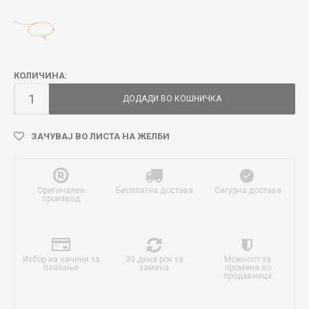
КОЛИЧИНА:
ДОДАДИ ВО КОШНИЧКА
ЗАЧУВАЈ ВО ЛИСТА НА ЖЕЛБИ
Оригинален
Бесплатна достава
Сигурна достава
производ
Избор на начини за
30 дена рок за
Можност за
плаќање
замена
промена во
продавница