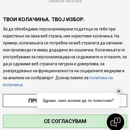
Замена на роба
Потрошувачки приговор
ТВОИ КОЛАЧИЊА. ТВОЈ ИЗБОР.
Ваучери
За да обезбедиме персонализирани податоци за тебе при
Product Finder
користење на оваа веб страна, ние користиме колачиња. На
FAQs
пример, колачињата се потребни за веб страната да запомни
кои производи ги имаш додадено во кошничка. Колачињата ги
Настојуваме да бидеме што попрецизни во описот на
употребуваме за персонализација на содржините и огласите, за
производите, прикажување на слики и цени, но не
да ја одржиме веб страната сигурна и доверлива, за
можеме да гарантираме дека сите информации се
комплетни и без грешка. Сите производи се дел од
унапредување на функционалноста на социјалните медиуми и
нашата понуда, но не се подразбира дека мора да се
за анализа на сообраќајот. Дознај повеќе за
политика на
достапни во секој момент.
колачиња
.
✕
ПРИЛАГОДИ ПОСТАВУВАЊА
Здраво, како можам да ти помогнам?
СЕ СОГЛАСУВАМ
©2026
MYTIME.MK
, ИЗРАБОТКА
NB SOFT
. СИТЕ ПРАВА ЗАДРЖАНИ.