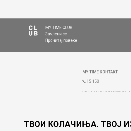
MY:TIME CLUB
Зачлени се
Прочитај повеќе
MY:TIME КОНТАКТ
15 150
ул. Гоце Николовски бр.7
contact@mytime.mk
Работно време:
09:00 до 17:00
ТВОИ КОЛАЧИЊА. ТВОЈ И