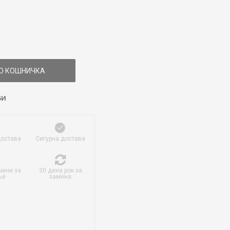
О КОШНИЧКА
БИ
достава
Сигурна достава
чини за
30 дена рок за
ње
замена