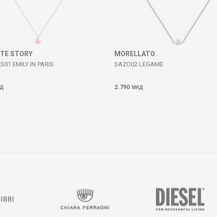
ITE STORY
MORELLATO
S01 EMILY IN PARIS
SAZO02 LEGAME
2.790
Д
МКД