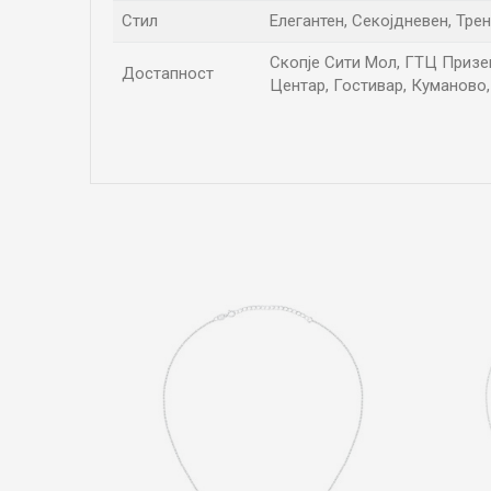
Стил
Елегантен, Секојдневен, Тре
Скопје Сити Мол, ГТЦ Приземј
Достапност
Центар, Гостивар, Куманово,
Име/Прекар
Коментар