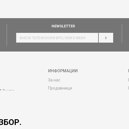
NEWSLETTER
НАЈАВИ СЕ
ИНФОРМАЦИИ
За нас
Продавници
4 Скопје
Контакт
MY:TIME CLUB
Вработување
ЗБОР.
Соработка со нас
Сервис и постпродажни услуги