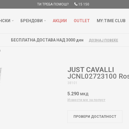
ТИ ТРЕБА ПОМОШ?
15 150
НСКИ
БРЕНДОВИ
АКЦИИ
OUTLET
MY:TIME CLUB
БЕСПЛАТНА ДОСТАВА НАД 3000 ден
ДОЗНАЈ ПОВЕЌЕ
a
JUST CAVALLI
JCNL02723100 Ro
38101
5.290
МКД
Извести ме за попуст
ПРОВЕРИ ДОСТАПНОСТ