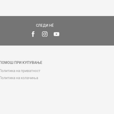
СЛЕДИ НÉ
ПОМОШ ПРИ КУПУВАЊЕ
Политика на приватност
Политика на колачиња
Како да купите
Упатство за регистрација
Начини на достава
Замена на роба
Потрошувачки приговор