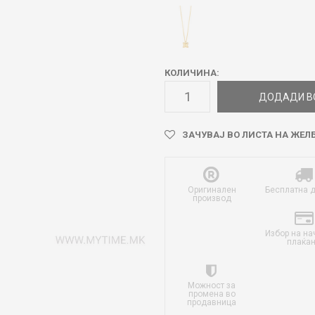
КОЛИЧИНА:
ДОДАДИ В
ЗАЧУВАЈ ВО ЛИСТА НА ЖЕЛ
Оригинален
Бесплатна 
производ
Избор на на
плаќа
Можност за
промена во
продавница