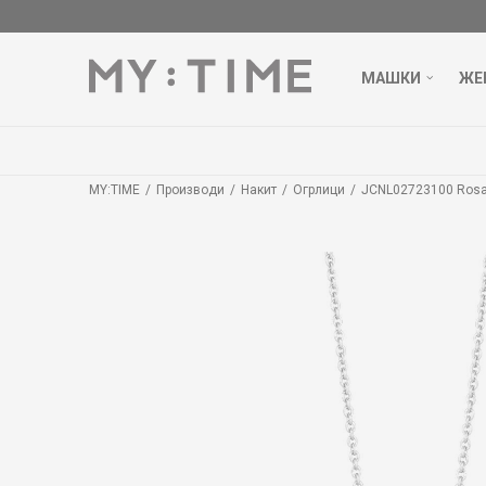
МАШКИ
ЖЕ
MY:TIME
Производи
Накит
Огрлици
JCNL02723100 Ros