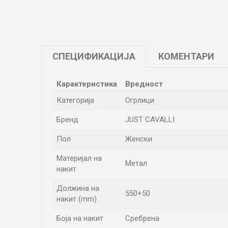
СПЕЦИФИКАЦИЈА
КОМЕНТАРИ
Карактеристика
Вредност
Категорија
Огрлици
Бренд
JUST CAVALLI
Пол
Женски
Материјал на
Метал
накит
Должина на
550+50
накит (mm)
Боја на накит
Сребрена