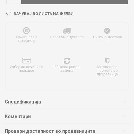
ЗАЧУВАЈ ВО ЛИСТА НА ЖЕЛБИ
Оригинален
Бесплатна достава
Сигурна достава
производ
Избор на начини за
30 дена рок за
Можност за
плаќање
замена
промена во
продавница
Спецификација
Коментари
Провери достапност во продавниците