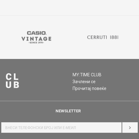
MY:TIME CLUB
Зачлени се
Прочитај повеќе
NEWSLETTER
НАЈ