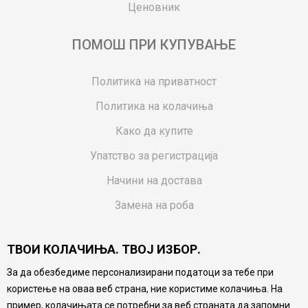
Ценовник
ПОМОШ ПРИ КУПУВАЊЕ
Политика на приватност
Политика на колачиња
Како да купите
Упатство за регистрација
Начини на достава
Замена на роба
Потрошувачки приговор
ТВОИ КОЛАЧИЊА. ТВОЈ ИЗБОР.
Ваучери
За да обезбедиме персонализирани податоци за тебе при
Product Finder
користење на оваа веб страна, ние користиме колачиња. На
FAQs
пример, колачињата се потребни за веб страната да запомни