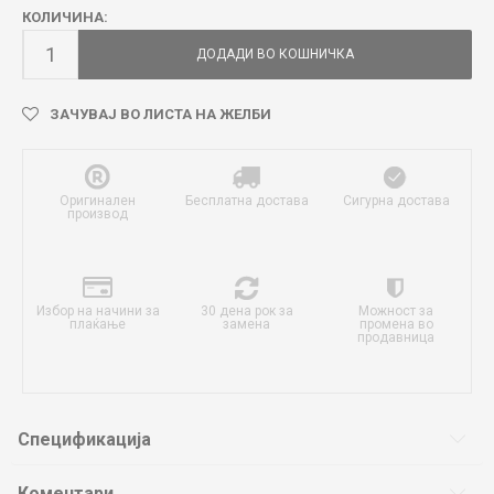
КОЛИЧИНА:
ДОДАДИ ВО КОШНИЧКА
ЗАЧУВАЈ ВО ЛИСТА НА ЖЕЛБИ
Оригинален
Бесплатна достава
Сигурна достава
производ
Избор на начини за
30 дена рок за
Можност за
плаќање
замена
промена во
продавница
Спецификација
Коментари