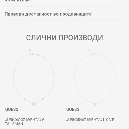
Провери достапност во продавниците
СЛИЧНИ ПРОИЗВОДИ
GUESS
GUESS
JUBN06207JWRHT/U G
JUBN05467JWRHT/U L.O.V.E.
TALISMAN