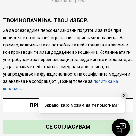
Замена на роба
Потрошувачки приговор
ТВОИ КОЛАЧИЊА. ТВОЈ ИЗБОР.
Ваучери
За да обезбедиме персонализирани податоци за тебе при
Product Finder
користење на оваа веб страна, ние користиме колачиња. На
FAQs
пример, колачињата се потребни за веб страната да запомни
кои производи ги имаш додадено во кошничка. Колачињата ги
Настојуваме да бидеме што попрецизни во описот на
употребуваме за персонализација на содржините и огласите, за
производите, прикажување на слики и цени, но не
да ја одржиме веб страната сигурна и доверлива, за
можеме да гарантираме дека сите информации се
комплетни и без грешка. Сите производи се дел од
унапредување на функционалноста на социјалните медиуми и
нашата понуда, но не се подразбира дека мора да се
за анализа на сообраќајот. Дознај повеќе за
политика на
достапни во секој момент.
колачиња
.
✕
ПРИЛАГОДИ ПОСТАВУВАЊА
Здраво, како можам да ти помогнам?
СЕ СОГЛАСУВАМ
©2026
MYTIME.MK
, ИЗРАБОТКА
NB SOFT
. СИТЕ ПРАВА ЗАДРЖАНИ.