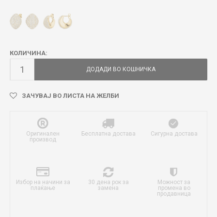
КОЛИЧИНА:
ДОДАДИ ВО КОШНИЧКА
ЗАЧУВАЈ ВО ЛИСТА НА ЖЕЛБИ
Оригинален
Бесплатна достава
Сигурна достава
производ
Избор на начини за
30 дена рок за
Можност за
плаќање
замена
промена во
продавница