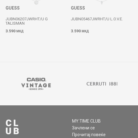
GUESS
GUESS
JUBN06207JWRHT/U G
JUBN05467JWRHT/U L.O.V.E.
TALISMAN
3.590
3.590
МКД
МКД
MY:TIME CLUB
Зачлени се
Прочитај повеќе