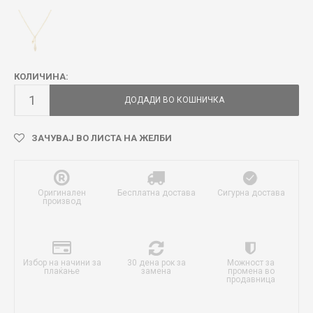
КОЛИЧИНА:
ДОДАДИ ВО КОШНИЧКА
ЗАЧУВАЈ ВО ЛИСТА НА ЖЕЛБИ
Оригинален
Бесплатна достава
Сигурна достава
производ
Избор на начини за
30 дена рок за
Можност за
плаќање
замена
промена во
продавница