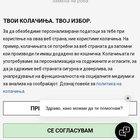
Замена на роба
Потрошувачки приговор
ТВОИ КОЛАЧИЊА. ТВОЈ ИЗБОР.
Ваучери
За да обезбедиме персонализирани податоци за тебе при
Product Finder
користење на оваа веб страна, ние користиме колачиња. На
FAQs
пример, колачињата се потребни за веб страната да запомни
кои производи ги имаш додадено во кошничка. Колачињата ги
Настојуваме да бидеме што попрецизни во описот на
употребуваме за персонализација на содржините и огласите, за
производите, прикажување на слики и цени, но не
да ја одржиме веб страната сигурна и доверлива, за
можеме да гарантираме дека сите информации се
комплетни и без грешка. Сите производи се дел од
унапредување на функционалноста на социјалните медиуми и
нашата понуда, но не се подразбира дека мора да се
за анализа на сообраќајот. Дознај повеќе за
политика на
достапни во секој момент.
колачиња
.
✕
ПРИЛАГОДИ ПОСТАВУВАЊА
Здраво, како можам да ти помогнам?
СЕ СОГЛАСУВАМ
©2026
MYTIME.MK
, ИЗРАБОТКА
NB SOFT
. СИТЕ ПРАВА ЗАДРЖАНИ.