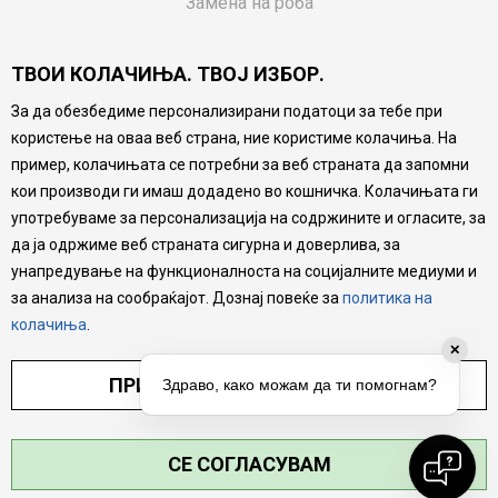
Замена на роба
Потрошувачки приговор
ТВОИ КОЛАЧИЊА. ТВОЈ ИЗБОР.
Ваучери
За да обезбедиме персонализирани податоци за тебе при
Product Finder
користење на оваа веб страна, ние користиме колачиња. На
FAQs
пример, колачињата се потребни за веб страната да запомни
кои производи ги имаш додадено во кошничка. Колачињата ги
Настојуваме да бидеме што попрецизни во описот на
употребуваме за персонализација на содржините и огласите, за
производите, прикажување на слики и цени, но не
да ја одржиме веб страната сигурна и доверлива, за
можеме да гарантираме дека сите информации се
комплетни и без грешка. Сите производи се дел од
унапредување на функционалноста на социјалните медиуми и
нашата понуда, но не се подразбира дека мора да се
за анализа на сообраќајот. Дознај повеќе за
политика на
достапни во секој момент.
колачиња
.
✕
ПРИЛАГОДИ ПОСТАВУВАЊА
Здраво, како можам да ти помогнам?
СЕ СОГЛАСУВАМ
©2026
MYTIME.MK
, ИЗРАБОТКА
NB SOFT
. СИТЕ ПРАВА ЗАДРЖАНИ.