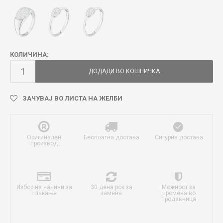
КОЛИЧИНА:
ДОДАДИ ВО КОШНИЧКА
ЗАЧУВАЈ ВО ЛИСТА НА ЖЕЛБИ
Оригинален
Бесплатна достава
Сигурна достава
производ
Избор на начини за
30 дена рок за
Можност за
плаќање
замена
промена во
продавница