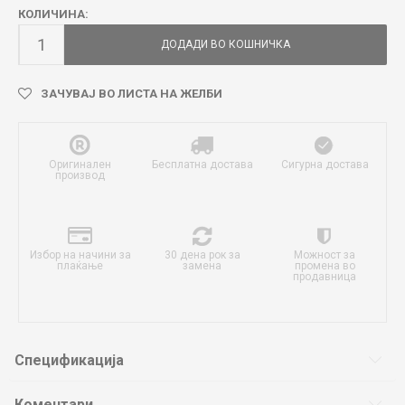
КОЛИЧИНА:
ДОДАДИ ВО КОШНИЧКА
ЗАЧУВАЈ ВО ЛИСТА НА ЖЕЛБИ
Оригинален
Бесплатна достава
Сигурна достава
производ
Избор на начини за
30 дена рок за
Можност за
плаќање
замена
промена во
продавница
Спецификација
Коментари