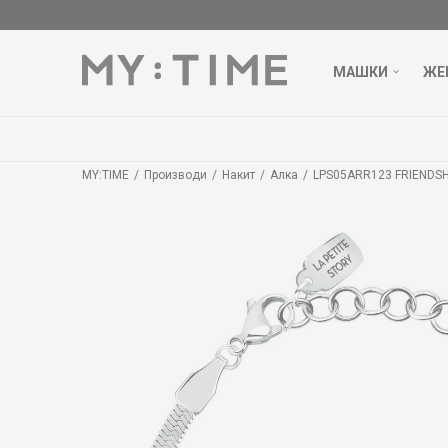
МАШКИ
ЖЕ
MY:TIME
Производи
Накит
Алка
LPS05ARR123 FRIENDSH