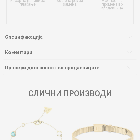
Избор на начини за
30 дена рок за
Можност за
плаќање
замена
промена во
продавница
Спецификација
Коментари
Провери достапност во продавниците
СЛИЧНИ ПРОИЗВОДИ