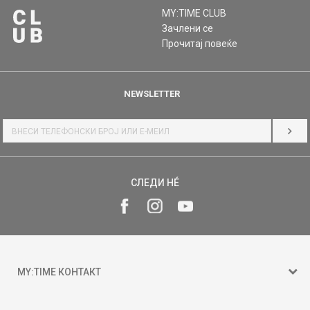
MY:TIME CLUB
Зачлени се
Прочитај повеќе
NEWSLETTER
НАЈ
СЛЕДИ НÉ
MY:TIME КОНТАКТ
15 150