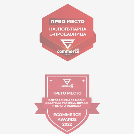
ул. Гоце Николовски бр.74 Скопје
contact@mytime.mk
Работно време:
09:00 до 17:00