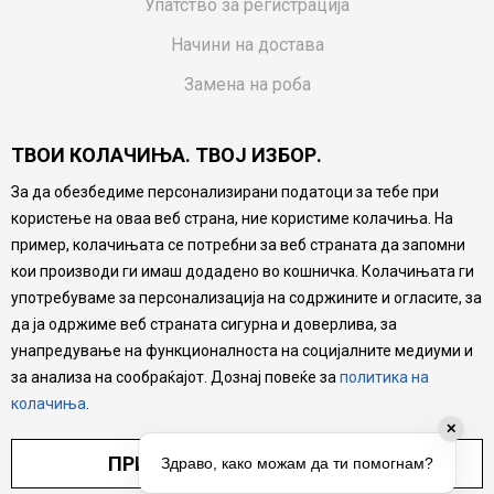
Упатство за регистрација
Начини на достава
Замена на роба
Потрошувачки приговор
ТВОИ КОЛАЧИЊА. ТВОЈ ИЗБОР.
Ваучери
За да обезбедиме персонализирани податоци за тебе при
Product Finder
користење на оваа веб страна, ние користиме колачиња. На
FAQs
пример, колачињата се потребни за веб страната да запомни
кои производи ги имаш додадено во кошничка. Колачињата ги
Настојуваме да бидеме што попрецизни во описот на
употребуваме за персонализација на содржините и огласите, за
производите, прикажување на слики и цени, но не
да ја одржиме веб страната сигурна и доверлива, за
можеме да гарантираме дека сите информации се
комплетни и без грешка. Сите производи се дел од
унапредување на функционалноста на социјалните медиуми и
нашата понуда, но не се подразбира дека мора да се
за анализа на сообраќајот. Дознај повеќе за
политика на
достапни во секој момент.
колачиња
.
✕
ПРИЛАГОДИ ПОСТАВУВАЊА
Здраво, како можам да ти помогнам?