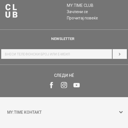
MY:TIME CLUB
Зачлени се
Прочитај повеќе
NEWSLETTER
НАЈ
СЛЕДИ НÉ
MY:TIME КОНТАКТ
15 150