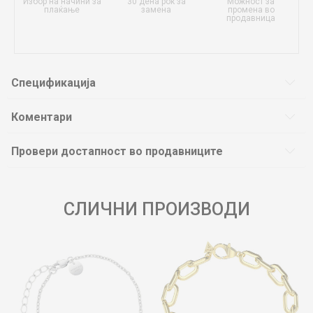
Избор на начини за
30 дена рок за
Можност за
плаќање
замена
промена во
продавница
Спецификација
Коментари
Провери достапност во продавниците
СЛИЧНИ ПРОИЗВОДИ