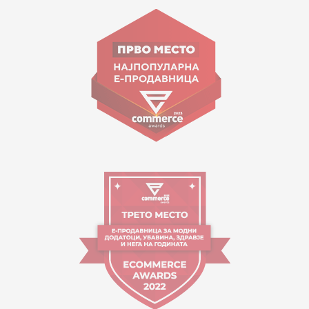
ул. Гоце Николовски бр.74 Скопје
contact@mytime.mk
Работно време:
09:00 до 17:00