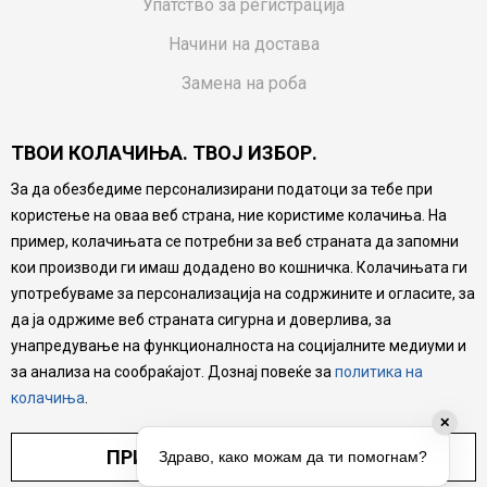
Упатство за регистрација
Начини на достава
Замена на роба
Потрошувачки приговор
ТВОИ КОЛАЧИЊА. ТВОЈ ИЗБОР.
Ваучери
За да обезбедиме персонализирани податоци за тебе при
Product Finder
користење на оваа веб страна, ние користиме колачиња. На
FAQs
пример, колачињата се потребни за веб страната да запомни
кои производи ги имаш додадено во кошничка. Колачињата ги
Настојуваме да бидеме што попрецизни во описот на
употребуваме за персонализација на содржините и огласите, за
производите, прикажување на слики и цени, но не
да ја одржиме веб страната сигурна и доверлива, за
можеме да гарантираме дека сите информации се
комплетни и без грешка. Сите производи се дел од
унапредување на функционалноста на социјалните медиуми и
нашата понуда, но не се подразбира дека мора да се
за анализа на сообраќајот. Дознај повеќе за
политика на
достапни во секој момент.
колачиња
.
✕
ПРИЛАГОДИ ПОСТАВУВАЊА
Здраво, како можам да ти помогнам?