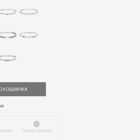
О КОШНИЧКА
БИ
достава
Сигурна достава