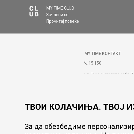
MY:TIME CLUB
Зачлени се
Прочитај повеќе
MY:TIME КОНТАКТ
15 150
ул. Гоце Николовски бр.7
contact@mytime.mk
Работно време:
09:00 до 17:00
ТВОИ КОЛАЧИЊА. ТВОЈ И
За да обезбедиме персонализир