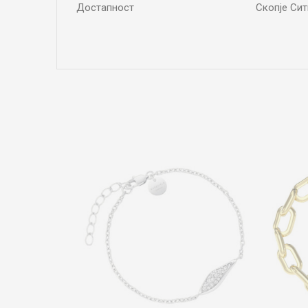
Достапност
Скопје Сит
Име/Прекар
Коментар