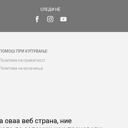
СЛЕДИ НÉ
ПОМОШ ПРИ КУПУВАЊЕ
Политика на приватност
Политика на колачиња
Како да купите
Упатство за регистрација
Начини на достава
Замена на роба
Потрошувачки приговор
Ваучери
 оваа веб страна, ние
Product Finder