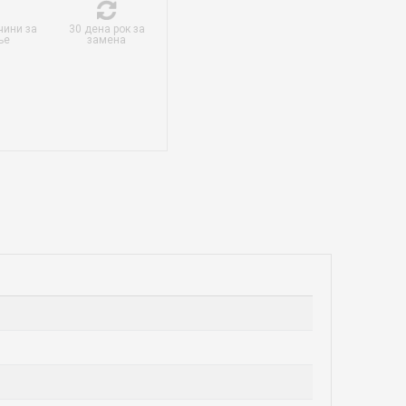
чини за
30 дена рок за
ње
замена