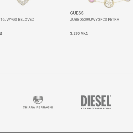
GUESS
016JWYGS BELOVED
JUBB05099JWYGFCS PETRA
3.290
Д
МКД