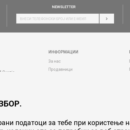
NEWSLETTER
НАЈАВИ СЕ
ИНФОРМАЦИИ
За нас
Продавници
4 Скопје
Контакт
MY:TIME CLUB
Вработување
ЗБОР.
Соработка со нас
Сервис и постпродажни услуги
Цена на испорака
ани податоци за тебе при користење на
Гаранција за производ