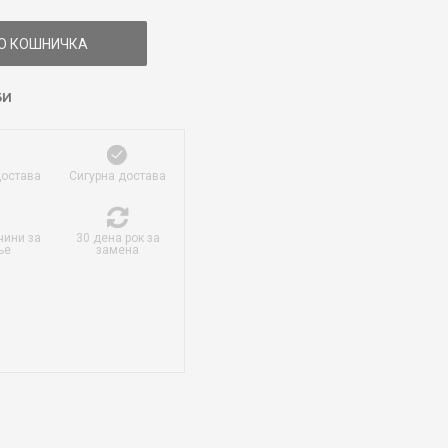
О КОШНИЧКА
БИ
достава
Сигурна достава
чини за
30 дена рок за
ње
замена