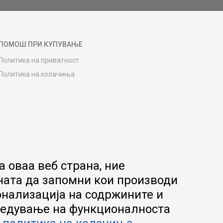
ПОМОШ ПРИ КУПУВАЊЕ
Политика на приватност
Политика на колачиња
Како да купите
Упатство за регистрација
Начини на достава
Замена на роба
Потрошувачки приговор
Ваучери
 оваа веб страна, ние
Product Finder
ната да запомни кои производи
FAQs
онализација на содржините и
апредување на функционалноста