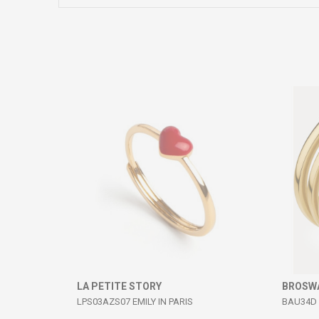
Коментар
ИСПРАТИ
LA PETITE STORY
BROSW
LPS03AZS07 EMILY IN PARIS
BAU34D