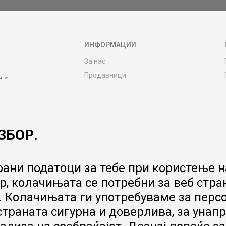
ИНФОРМАЦИИ
За нас
Продавници
4 Скопје
Контакт
MY:TIME CLUB
Вработување
ЗБОР.
Соработка со нас
Сервис и постпродажни услуги
Цена на испорака
ани податоци за тебе при користење на
Гаранција за производ
, колачињата се потребни за веб стра
Ценовник
 Колачињата ги употребуваме за перс
 страната сигурна и доверлива, за ун