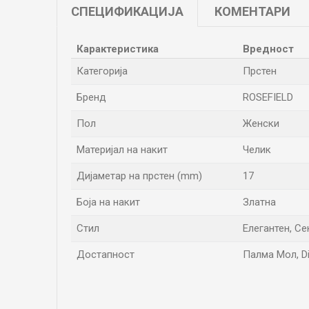
СПЕЦИФИКАЦИЈА
КОМЕНТАРИ
Карактеристика
Вредност
Категорија
Прстен
Бренд
ROSEFIELD
Пол
Женски
Материјал на накит
Челик
Дијаметар на прстен (mm)
17
Боја на накит
Златна
Стил
Елегантен, С
Достапност
Палма Мол, Di
Име/Прекар