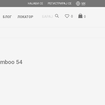
РЕГИСТРИРАЈ СЕ
НАЈАВИ СЕ
MK
0
0
БАРАЈ
БЛОГ
ЛОКАТОР
amboo 54