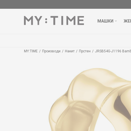
МАШКИ
ЖЕ
MY:TIME
Производи
Накит
Прстен
JRSB54G-J1196 Bamb