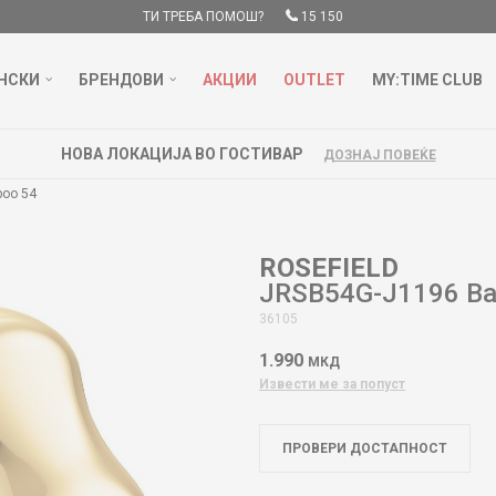
ТИ ТРЕБА ПОМОШ?
15 150
НСКИ
БРЕНДОВИ
АКЦИИ
OUTLET
MY:TIME CLUB
НОВА ЛОКАЦИЈА ВО ГОСТИВАР
ДОЗНАЈ ПОВЕЌЕ
oo 54
ROSEFIELD
JRSB54G-J1196 B
36105
1.990
МКД
Извести ме за попуст
ПРОВЕРИ ДОСТАПНОСТ