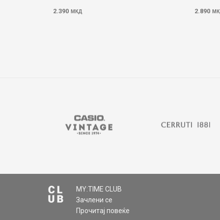
2.390
2.890
МКД
МК
MY:TIME CLUB
Зачлени се
Прочитај повеќе