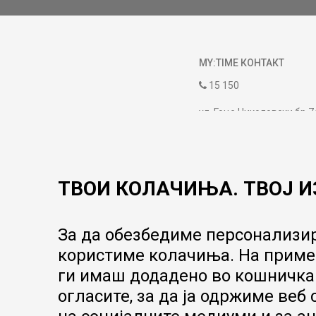
MY:TIME КОНТАКТ
15 150
ул. Гоце Николовски бр.7
contact@mytime.mk
Работно време:
09:00 до 17:00
ТВОИ КОЛАЧИЊА. ТВОЈ И
За да обезбедиме персонализир
користиме колачиња. На пример
ги имаш додадено во кошничка.
огласите, за да ја одржиме веб