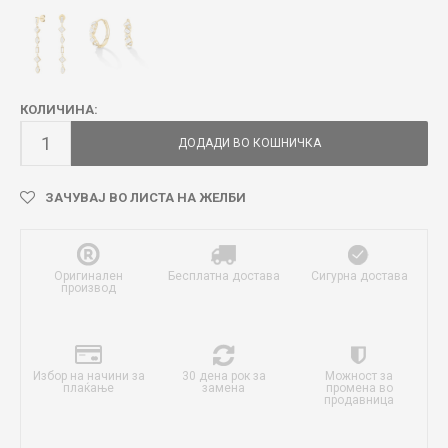
КОЛИЧИНА:
ДОДАДИ ВО КОШНИЧКА
ЗАЧУВАЈ ВО ЛИСТА НА ЖЕЛБИ
Оригинален
Бесплатна достава
Сигурна достава
производ
Избор на начини за
30 дена рок за
Можност за
плаќање
замена
промена во
продавница