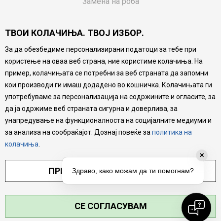
Замена на роба
Потрошувачки приговор
ТВОИ КОЛАЧИЊА. ТВОЈ ИЗБОР.
Ваучери
За да обезбедиме персонализирани податоци за тебе при
Product Finder
користење на оваа веб страна, ние користиме колачиња. На
FAQs
пример, колачињата се потребни за веб страната да запомни
кои производи ги имаш додадено во кошничка. Колачињата ги
Настојуваме да бидеме што попрецизни во описот на
употребуваме за персонализација на содржините и огласите, за
производите, прикажување на слики и цени, но не
да ја одржиме веб страната сигурна и доверлива, за
можеме да гарантираме дека сите информации се
комплетни и без грешка. Сите производи се дел од
унапредување на функционалноста на социјалните медиуми и
нашата понуда, но не се подразбира дека мора да се
за анализа на сообраќајот. Дознај повеќе за
политика на
достапни во секој момент.
колачиња
.
✕
ПРИЛАГОДИ ПОСТАВУВАЊА
Здраво, како можам да ти помогнам?
СЕ СОГЛАСУВАМ
©2026
MYTIME.MK
, ИЗРАБОТКА
NB SOFT
. СИТЕ ПРАВА ЗАДРЖАНИ.