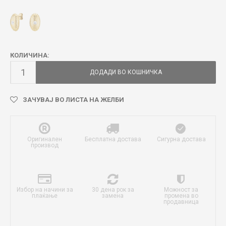
КОЛИЧИНА:
ДОДАДИ ВО КОШНИЧКА
ЗАЧУВАЈ ВО ЛИСТА НА ЖЕЛБИ
Оригинален
Бесплатна достава
Сигурна достава
производ
Избор на начини за
30 дена рок за
Можност за
плаќање
замена
промена во
продавница