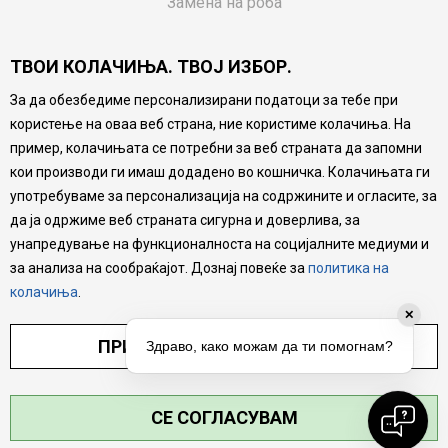
Замена на роба
Потрошувачки приговор
ТВОИ КОЛАЧИЊА. ТВОЈ ИЗБОР.
Ваучери
За да обезбедиме персонализирани податоци за тебе при
Product Finder
користење на оваа веб страна, ние користиме колачиња. На
FAQs
пример, колачињата се потребни за веб страната да запомни
кои производи ги имаш додадено во кошничка. Колачињата ги
Настојуваме да бидеме што попрецизни во описот на
употребуваме за персонализација на содржините и огласите, за
производите, прикажување на слики и цени, но не
да ја одржиме веб страната сигурна и доверлива, за
можеме да гарантираме дека сите информации се
комплетни и без грешка. Сите производи се дел од
унапредување на функционалноста на социјалните медиуми и
нашата понуда, но не се подразбира дека мора да се
за анализа на сообраќајот. Дознај повеќе за
политика на
достапни во секој момент.
колачиња
.
✕
ПРИЛАГОДИ ПОСТАВУВАЊА
Здраво, како можам да ти помогнам?
СЕ СОГЛАСУВАМ
©2026
MYTIME.MK
, ИЗРАБОТКА
NB SOFT
. СИТЕ ПРАВА ЗАДРЖАНИ.