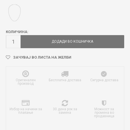
КОЛИЧИНА:
ДОДАДИ ВО КОШНИЧКА
ЗАЧУВАЈ ВО ЛИСТА НА ЖЕЛБИ
Оригинален
Бесплатна достава
Сигурна достава
производ
Избор на начини за
30 дена рок за
Можност за
плаќање
замена
промена во
продавница