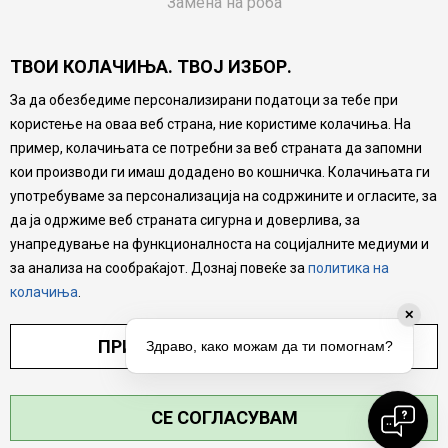
Замена на роба
Потрошувачки приговор
ТВОИ КОЛАЧИЊА. ТВОЈ ИЗБОР.
Ваучери
За да обезбедиме персонализирани податоци за тебе при
Product Finder
користење на оваа веб страна, ние користиме колачиња. На
FAQs
пример, колачињата се потребни за веб страната да запомни
кои производи ги имаш додадено во кошничка. Колачињата ги
Настојуваме да бидеме што попрецизни во описот на
употребуваме за персонализација на содржините и огласите, за
производите, прикажување на слики и цени, но не
да ја одржиме веб страната сигурна и доверлива, за
можеме да гарантираме дека сите информации се
комплетни и без грешка. Сите производи се дел од
унапредување на функционалноста на социјалните медиуми и
нашата понуда, но не се подразбира дека мора да се
за анализа на сообраќајот. Дознај повеќе за
политика на
достапни во секој момент.
колачиња
.
✕
ПРИЛАГОДИ ПОСТАВУВАЊА
Здраво, како можам да ти помогнам?
СЕ СОГЛАСУВАМ
©2026
MYTIME.MK
, ИЗРАБОТКА
NB SOFT
. СИТЕ ПРАВА ЗАДРЖАНИ.