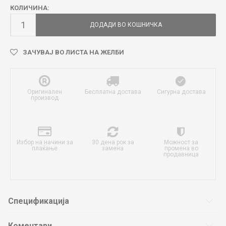
КОЛИЧИНА:
ДОДАДИ ВО КОШНИЧКА
ЗАЧУВАЈ ВО ЛИСТА НА ЖЕЛБИ
Оригинален
Бесплатна достава
Сигурна достава
производ
Избор на начини за
30 дена рок за
Можност за
плаќање
замена
промена во
продавница
Спецификација
Коментари