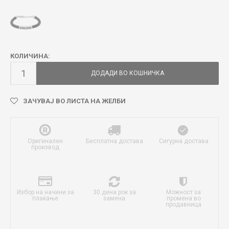
КОЛИЧИНА:
ДОДАДИ ВО КОШНИЧКА
ЗАЧУВАЈ ВО ЛИСТА НА ЖЕЛБИ
Оригинален
Бесплатна достава
Сигурна достава
производ
Избор на начини за
30 дена рок за
Можност за
плаќање
замена
промена во
продавница