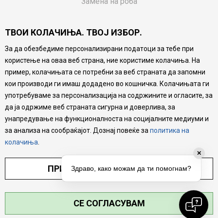
Замена на роба
Потрошувачки приговор
ТВОИ КОЛАЧИЊА. ТВОЈ ИЗБОР.
Ваучери
За да обезбедиме персонализирани податоци за тебе при
Product Finder
користење на оваа веб страна, ние користиме колачиња. На
FAQs
пример, колачињата се потребни за веб страната да запомни
кои производи ги имаш додадено во кошничка. Колачињата ги
Настојуваме да бидеме што попрецизни во описот на
употребуваме за персонализација на содржините и огласите, за
производите, прикажување на слики и цени, но не
да ја одржиме веб страната сигурна и доверлива, за
можеме да гарантираме дека сите информации се
комплетни и без грешка. Сите производи се дел од
унапредување на функционалноста на социјалните медиуми и
нашата понуда, но не се подразбира дека мора да се
за анализа на сообраќајот. Дознај повеќе за
политика на
достапни во секој момент.
колачиња
.
✕
ПРИЛАГОДИ ПОСТАВУВАЊА
Здраво, како можам да ти помогнам?
СЕ СОГЛАСУВАМ
©2026
MYTIME.MK
, ИЗРАБОТКА
NB SOFT
. СИТЕ ПРАВА ЗАДРЖАНИ.