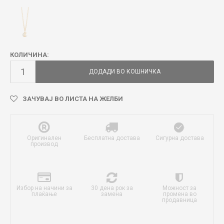
КОЛИЧИНА:
ДОДАДИ ВО КОШНИЧКА
ЗАЧУВАЈ ВО ЛИСТА НА ЖЕЛБИ
Оригинален
Бесплатна достава
Сигурна достава
производ
Избор на начини за
30 дена рок за
Можност за
плаќање
замена
промена во
продавница