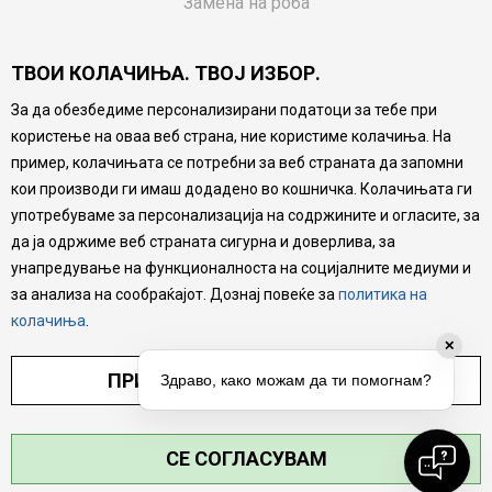
Замена на роба
Потрошувачки приговор
ТВОИ КОЛАЧИЊА. ТВОЈ ИЗБОР.
Ваучери
За да обезбедиме персонализирани податоци за тебе при
Product Finder
користење на оваа веб страна, ние користиме колачиња. На
FAQs
пример, колачињата се потребни за веб страната да запомни
кои производи ги имаш додадено во кошничка. Колачињата ги
Настојуваме да бидеме што попрецизни во описот на
употребуваме за персонализација на содржините и огласите, за
производите, прикажување на слики и цени, но не
да ја одржиме веб страната сигурна и доверлива, за
можеме да гарантираме дека сите информации се
комплетни и без грешка. Сите производи се дел од
унапредување на функционалноста на социјалните медиуми и
нашата понуда, но не се подразбира дека мора да се
за анализа на сообраќајот. Дознај повеќе за
политика на
достапни во секој момент.
колачиња
.
✕
ПРИЛАГОДИ ПОСТАВУВАЊА
Здраво, како можам да ти помогнам?
СЕ СОГЛАСУВАМ
©2026
MYTIME.MK
, ИЗРАБОТКА
NB SOFT
. СИТЕ ПРАВА ЗАДРЖАНИ.