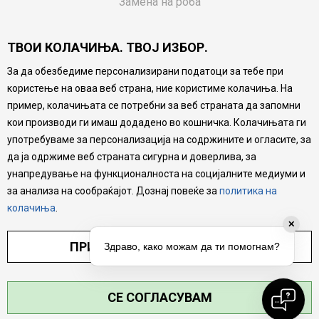
Замена на роба
Потрошувачки приговор
ТВОИ КОЛАЧИЊА. ТВОЈ ИЗБОР.
Ваучери
За да обезбедиме персонализирани податоци за тебе при
Product Finder
користење на оваа веб страна, ние користиме колачиња. На
FAQs
пример, колачињата се потребни за веб страната да запомни
кои производи ги имаш додадено во кошничка. Колачињата ги
Настојуваме да бидеме што попрецизни во описот на
употребуваме за персонализација на содржините и огласите, за
производите, прикажување на слики и цени, но не
да ја одржиме веб страната сигурна и доверлива, за
можеме да гарантираме дека сите информации се
комплетни и без грешка. Сите производи се дел од
унапредување на функционалноста на социјалните медиуми и
нашата понуда, но не се подразбира дека мора да се
за анализа на сообраќајот. Дознај повеќе за
политика на
достапни во секој момент.
колачиња
.
✕
ПРИЛАГОДИ ПОСТАВУВАЊА
Здраво, како можам да ти помогнам?
СЕ СОГЛАСУВАМ
©2026
MYTIME.MK
, ИЗРАБОТКА
NB SOFT
. СИТЕ ПРАВА ЗАДРЖАНИ.