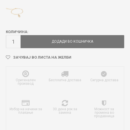
КОЛИЧИНА:
ДОДАДИ ВО КОШНИЧКА
ЗАЧУВАЈ ВО ЛИСТА НА ЖЕЛБИ
Оригинален
Бесплатна достава
Сигурна достава
производ
Избор на начини за
30 дена рок за
Можност за
плаќање
замена
промена во
продавница