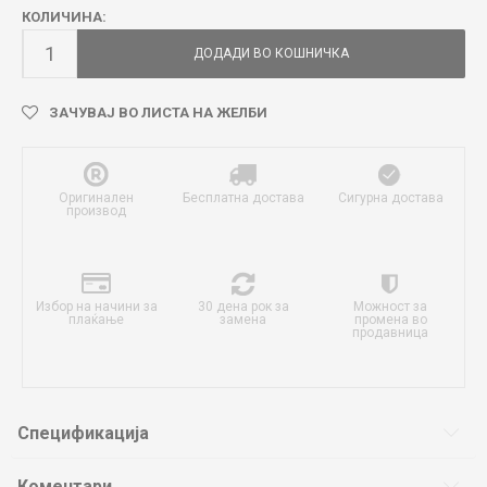
КОЛИЧИНА:
ДОДАДИ ВО КОШНИЧКА
ЗАЧУВАЈ ВО ЛИСТА НА ЖЕЛБИ
Оригинален
Бесплатна достава
Сигурна достава
производ
Избор на начини за
30 дена рок за
Можност за
плаќање
замена
промена во
продавница
Спецификација
Коментари